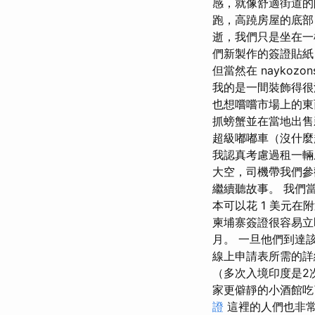
感，就像舒適街道的
跑，高蹺房屋的底部
逝，我們只是坐在一
們新製作的簽證貼紙
但當然在 nayko
我的是一間裝飾得很
也想嚐嚐市場上的東
抓螃蟹並在當地出售
超級嘟嘟車（沒什麼
我認真考慮過租一輛
大空，司機帶我們參
繼續聽故事。 我們
本可以花 1 美元在
柬埔寨簽證很容易立
月。 一旦他們到達
線上申請表所需的詳
（多次入境印度是2次
家更僻靜的小酒館吃
證
這裡的人們也非常