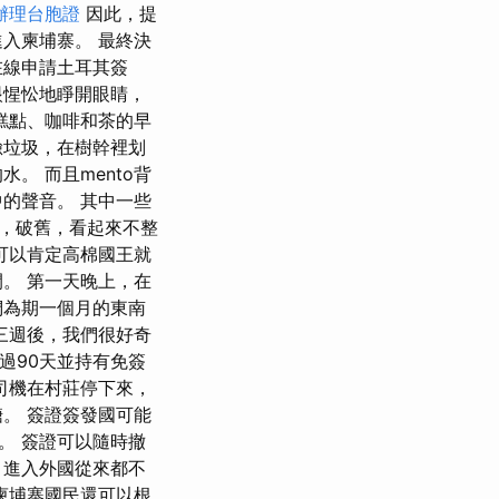
辦理台胞證
因此，提
入柬埔寨。 最終決
在線申請土耳其簽
眼惺忪地睜開眼睛，
糕點、咖啡和茶的早
臉垃圾，在樹幹裡划
。 而且mento背
的聲音。 其中一些
，破舊，看起來不整
可以肯定高棉國王就
。 第一天晚上，在
們為期一個月的東南
三週後，我們很好奇
過90天並持有免簽
司機在村莊停下來，
。 簽證簽發國可能
。 簽證可以隨時撤
 進入外國從來都不
柬埔寨國民還可以根