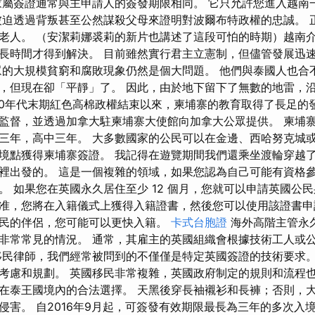
家屬簽證通常與主申請人的簽發期限相同。 它只允許您進入越南
被迫透過背叛甚至公然謀殺父母來證明對波爾布特政權的忠誠。 
老人。 （安潔莉娜裘莉的新片也講述了這段可怕的時期）越南
長時間才得到解決。 目前雖然實行君主立憲制，但儘管發展迅
眾的大規模貧窮和腐敗現象仍然是個大問題。 他們與泰國人也合
，但現在卻「平靜」了。 因此，由於地下留下了無數的地雷，
970年代末期紅色高棉政權結束以來，柬埔寨的教育取得了長足的
督，並透過加拿大駐柬埔寨大使館向加拿大公眾提供。 柬埔寨實行6
三年，高中三年。 大多數國家的公民可以在金邊、西哈努克城
境點獲得柬埔寨簽證。 我記得在遊覽期間我們還乘坐渡輪穿越
裡出發的。 這是一個複雜的領域，如果您認為自己可能有資格
。 如果您在英國永久居住至少 12 個月，您就可以申請英國公
准，您將在入籍儀式上獲得入籍證書，然後您可以使用該證書申
民的伴侶，您可能可以更快入籍。
卡式台胞證
海外高階主管永
非常常見的情況。 通常，其雇主的英國組織會根據技術工人或
移民律師，我們經常被問到的不僅僅是特定英國簽證的技術要求。
考慮和規劃。 英國移民非常複雜，英國政府制定的規則和流程也
在泰王國境內的合法選擇。 天黑後穿長袖襯衫和長褲；否則，
侵害。 自2016年9月起，可簽發有效期限最長為三年的多次入