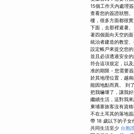
15個工作天內處理
查看您的簽證狀態。
樓，很多方面都很實
下面，去那裡避暑。
著四個面向天空的面
統治者建造的教堂、
設定帳戶來提交您的
並且必須透過安全的
符合這項規定，以及
准的期限 - 您需
於其地理位置，越南
能因地點而異。 到
把我嚇壞了，讓我好
繼續生活，這對我來
柬埔寨旅客沒有資格
不在土耳其的落地簽
帶 18 歲以下的
共同生活至少
台胞