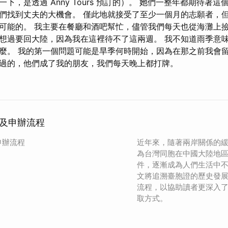
下，是透過 Anny Tours 預訂的）。 她們一整年都期待著
們找到丈夫的大機會。 僅此地就接受了至少一個月的志願者，
可能的。 我主要在餐廳和酒吧幫忙，儘管我們每天也從海灘上撿
想過要回大陸，因為我在這裡待不了這兩週。 我不知道雨季意
麼。 我的第一個問題可能是旱季何時開始，因為在那之前我會留
過的，他們成了我的朋友，我們每天晚上都打牌。
及申辦流程
申辦流程
近年來，隨著兩岸關係的
為台灣同胞在中國大陸地
件，逐漸成為人們生活中
文將追溯臺胞證的歷史發
流程，以協助讀者更深入
取方式。