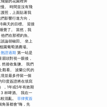
土飛揚的花園裡奔
慢。 時間並沒有飛
了護照，上面貼著我
我們影響行進方向，
等待兩天的目標。 迎接
睡覺了。 當然，我
，他們在那裡釣魚、
談論胡椒田。 坐上
植園葡萄酒農場。
台胞證過期
第一站是
著眉頭對視一眼後，
，然後收集鹽。 我們
 上觀看。 波蘭公民的
入境並最多停留一個
的印度簽證將在填寫
），1年或5年有效期
3 杯啤酒。 我在一
比較混亂。
菲律賓簽
個角落都會“嗨，先