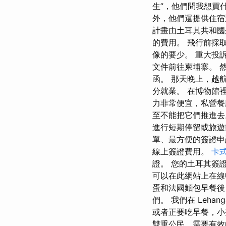
生”，他們問我想買
外，他們還提供住宿
計畫由土耳其共和國
的費用。 飛行前採
像的要少。 重大投
文件前往柬埔寨。 
函。 那天晚上，越
分就業。 在博物館
力非常便宜，私營餐
至不能把它們推進去
進行短期停留或旅遊
單、最方便的簽證申
線上簽證費用。
卡
證。 您的土耳其簽
可以在此網站上在線
蛋和法國麵包早餐後
們。 我們在 Leh
或者正要吃早餐，小
雙重公民，需要有效