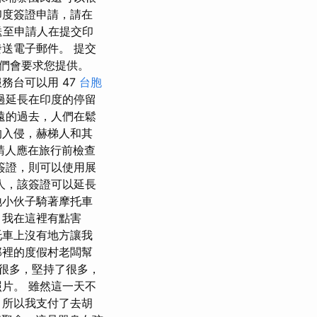
印度簽證申請，請在
發送至申請人在提交印
送電子郵件。 提交
們會要求您提供。
務台可以用 47
台胞
過延長在印度的停留
遠的過去，人們在鬆
的入侵，赫梯人和其
請人應在旅行前檢查
 簽證，則可以使用展
人，該簽證可以延長
地小伙子騎著摩托車
 我在這裡有點害
托車上沒有地方讓我
那裡的度假村老闆幫
很多，堅持了很多，
片。 雖然這一天不
，所以我支付了去胡