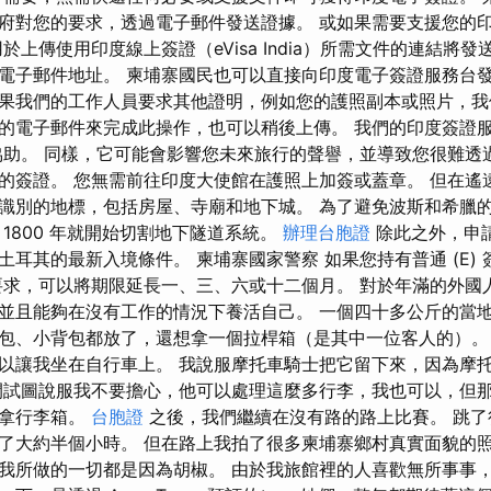
府對您的要求，透過電子郵件發送證據。 或如果需要支援您的
於上傳使用印度線上簽證（eVisa India）所需文件的連結將
電子郵件地址。 柬埔寨國民也可以直接向印度電子簽證服務台發
果我們的工作人員要求其他證明，例如您的護照副本或照片，我
的電子郵件來完成此操作，也可以稍後上傳。 我們的印度簽證服
助。 同樣，它可能會影響您未來旅行的聲譽，並導致您很難透
的簽證。 您無需前往印度大使館在護照上加簽或蓋章。 但在遙
識別的地標，包括房屋、寺廟和地下城。 為了避免波斯和希臘
1800 年就開始切割地下隧道系統。
辦理台胞證
除此之外，申
耳其的最新入境條件。 柬埔寨國家警察 如果您持有普通 (E)
要求，可以將期限延長一、三、六或十二個月。 對於年滿的外國
並且能夠在沒有工作的情況下養活自己。 一個四十多公斤的當
包、小背包都放了，還想拿一個拉桿箱（是其中一位客人的）。
以讓我坐在自行車上。 我說服摩托車騎士把它留下來，因為摩
間試圖說服我不要擔心，他可以處理這麼多行李，我也可以，但
來拿行李箱。
台胞證
之後，我們繼續在沒有路的路上比賽。 跳了
了大約半個小時。 但在路上我拍了很多柬埔寨鄉村真實面貌的照
我所做的一切都是因為胡椒。 由於我旅館裡的人喜歡無所事事