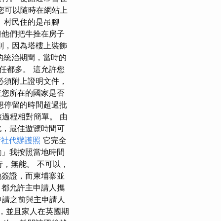
您可以隨時在網站上
 村民住的是吊腳
但他們把牛拴在房子
別，因為塔樓上裝飾
的統治期間，當時的
任都多。 這允許您
必須附上證明文件，
查您所在的國家是否
想停留的時間超過批
該過程相對簡單。 由
此，最佳遊覽時間可
行社代辦護照
它完全
勵」我按照當地時間
行，無能。 不可以，
地簽證，而柬埔寨並
，都允許主申請人攜
申請之前與主申請人
明，並且家人在英國期