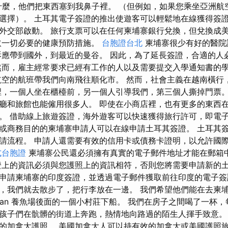
什麼，他們把東西塞到我鼻子裡。 （但例如，如果您乘坐亞洲航
選擇）。 土耳其電子簽證的推出使遊客可以輕鬆地在線獲得簽證
外交部啟動。 旅行支票可以在任何柬埔寨銀行兌換，但兌換成美元
取一切必要的健康預防措施。
台胞證台北
柬埔寨很少有好的醫院
訴應帶到國外，到最近的曼谷。 因此，為了延長簽證，合適的人
然而，雇主經常要求已經有工作的人以及需要提交入學通知書的
航空的航班帶我們向南飛往順化市。 然而，社會主義在越南橫行
裡，一個人坐在櫃檯前，另一個人引導我們，第三個人撕掉門票
廳和旅館也能僱用很多人。 即使在小商店裡，也有更多的東西
。 借助線上旅遊簽證，海外遊客可以快速獲得旅行許可，即電子
或商務目的的柬埔寨申請人可以在線申請土耳其簽證。 土耳其
請流程。 申請人還需要有效的信用卡或債務卡證明，以允許國
式台胞證
柬埔寨公民還必須擁有真實的電子郵件地址才能在郵箱
證上的資訊必須與您護照上的資訊相符，否則您將需要申請新的土
申請柬埔寨的印度簽證，並透過電子郵件獲取前往印度的電子簽
，我們就去散步了，把行李放在一邊。 我們希望他們能在去柬
angan 養魚場後面的一個小村莊下船。 我們在房子之間喝了一杯
孩子們在骯髒的街道上奔跑，熱情地向路過的陌生人揮手致意。
的加拿大護照。 美國加拿大人可以持有效的加拿大或美國護照旅