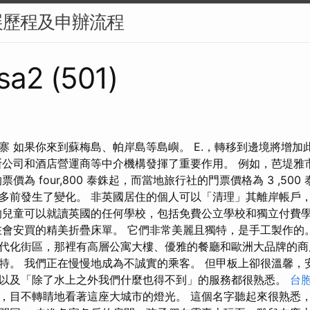
展歷程及申辦流程
sa2 (501)
寨 如果你來到蘇梅島、帕岸島等島嶼。 E.，轉移到邊境將增加
斯公司和酒店營運商等中介機構發揮了重要作用。 例如，芭堤雅
價為 four,800 泰銖起，而當地旅行社的門票價格為 3 ,500
多前發生了變化。 非英國居住的個人可以「清理」其離岸帳戶
的兒童可以就讀英國的任何學校，包括免費公立學校和獨立付費
在會安買的精美折疊床單。 它們非常美麗且獨特，是手工製作的
代化街區，那裡有高層公寓大樓、優雅的餐廳和歐洲大品牌的商
特。 我們正在慢慢地成為不誠實的乘客。 但甲板上卻很溫馨，
以及「除了水上之外我們什麼也得不到」的服務都很熟悉。
台
，目不轉睛地看著這座大城市的燈光。 這個名字聽起來很熟悉