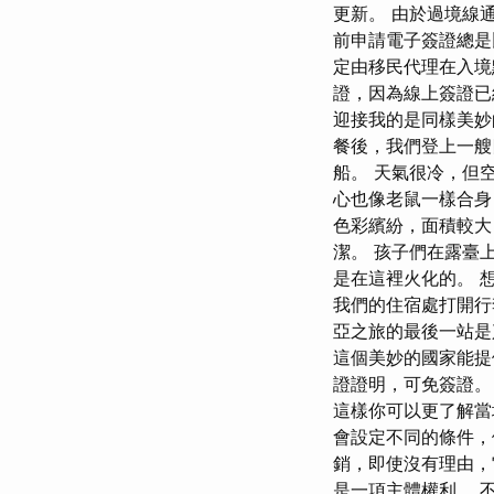
更新。 由於過境線
前申請電子簽證總是
定由移民代理在入境
證，因為線上簽證已
迎接我的是同樣美妙
餐後，我們登上一艘
船。 天氣很冷，但
心也像老鼠一樣合身
色彩繽紛，面積較大
潔。 孩子們在露臺
是在這裡火化的。 
我們的住宿處打開行
亞之旅的最後一站是
這個美妙的國家能提
證證明，可免簽證。
這樣你可以更了解當
會設定不同的條件，
銷，即使沒有理由，
是一項主體權利。 