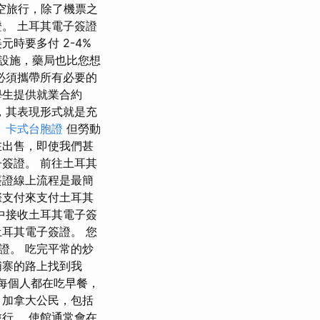
空旅行，除了機票之
。 土耳其電子簽證
時要多付 2-4%
設施，藥局也比您想
必須攜帶所有必要的
學生提供就業合約
，其表現形式就是充
。
卡式台胞證
但勞動
在出售，即使我們甚
簽證。 前往土耳其
簽證線上流程是最簡
際支付來支付土耳其
中接收土耳其電子簽
耳其電子簽證。 您
證。 吃完平常的炒
埔寨的路上找到我
，每個人都在吃早餐，
 加拿大公民，包括
行。 使館通常會在