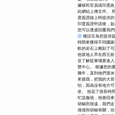
據移民官員或印度政
此網站上傳文件。 用
度簽證線上時提供的
印度簽證申請後，如
您可以透過回覆我們
證
種語言為您提供協
時間來獲得不同國家
軟的岩石上雕刻了可
他當地人早在西元前 
並了解從柬埔寨進入土
覽中心。 根據您的
幾年，直到他們退休
來接我，把我的大背
怕，因為沒有地方可
坐。 他花了很長時
忙說服他，他會回
胡椒田很遠，我們走
僅僅與胡椒有關，但