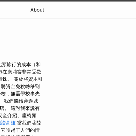
About
此類旅行的成本（和
市在柬埔寨非常受歡
 泰銖。 關於將資本引
，將資金免稅轉移到
學校，無需學校事先
。 我們繼續穿過城
店。 這對我來說有
安全介紹、座椅顏
胞證高雄
當我們著陸
，它喚起了人們的情