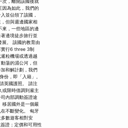
一次，離開該國後就
正因為如此，我們的
介入並佔領了該國，
速，但與週邊國家相
不來，一些地區的邊
沿著邊境徒步旅行並
發展。 該國的教育由
 three 3制
或暹粒機場或透過越
了動蕩的湄公河，但
參加和解計劃，我們
民身份，即「入籍」。
請英國護照。 請注
久或限時借調到雇主
公司內部調動簽證途
 移居國外是一個嚴
在不斷變化。 匈牙
大多數遊客相對安
境簽證；定價和可用性