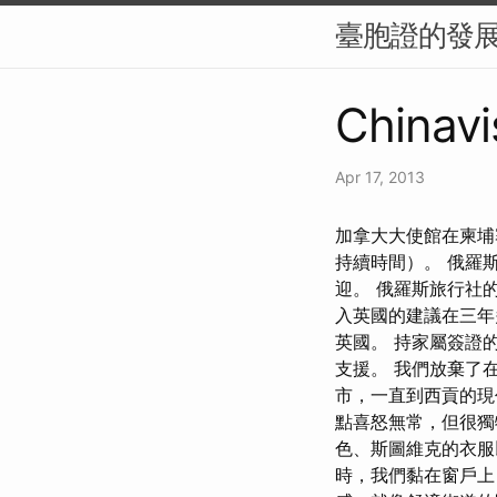
臺胞證的發
Chinavi
Apr 17, 2013
加拿大大使館在柬埔
持續時間）。 俄羅
迎。 俄羅斯旅行社的票
入英國的建議在三年
英國。 持家屬簽證
支援。 我們放棄了
市，一直到西貢的現
點喜怒無常，但很獨
色、斯圖維克的衣服
時，我們黏在窗戶上