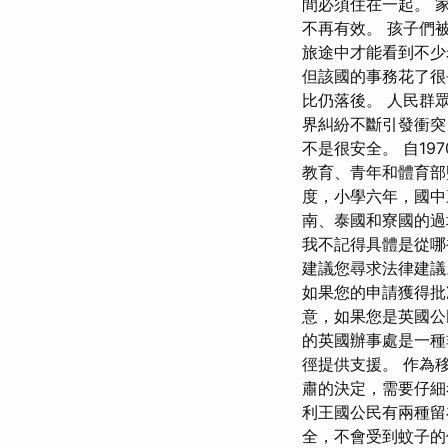
間必須住在一起。 
不再有效。 孩子們
旅途中才能看到不少
但該國的事務花了很
比仍落後。 人民群
界糾紛不斷引發衝突
不是很安全。 自1
教育、青年和體育部監
度，小學六年，國中
南、泰國和寮國的過
我不記得具體是從哪
建議您尋求法律建議
如果您的申請獲得批
意，如果您是英國公
的英國辦事處是一種
徑提供支援。 作為
肅的決定，需要仔細
利王國公民有兩種留
全，不會受到蚊子的