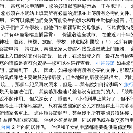
簽證。 當您首次申請時，您的簽證狀態將顯示為「正在處理」。 
 您必須在本網站上填寫所有必需的資訊並上傳所有必需的文件。
用。 它可以保護他們免受可能發生的洪水和野生動物的侵害，
 孩子們白天在學校，但他們在家裡幫助父母很多。 它確實很特
（共有49座塔樓直插雲霄），保護著這座城市。 在他近四十年
神社、道路、橋樑、旅館、學校、修道院和醫院（！）比所有前
簽證申請。 請注意，泰國皇家大使館不接受送機或上門服務。 
線上入口網站支付簽證費。 因此，在您出發之前，最好及時檢
您的護照是否符合資格—您可以在這裡查看。
杜拜簽證
如果您
要簽證，請轉到下一步。 因此，如果您擁有所有必要的文件，那麼
的氣候雖然主要屬於熱帶氣候，但各地區的氣候差異很大。 因
了晚上，那個年紀又再次襲來，但是……我有說如何指涉嗎？
旅
幾天都無法使用。 我羨慕那些連時差都沒有註意到的人，「鼓
說不起作用。 但又深夜了，睡個6、7小時到早上就好了，但不
獲得土耳其落地簽證。 只有某些國家的公民才能獲得土耳其落
證國家名單上。 這兩種簽證類型，甚至幾乎所有英國簽證途徑
子女作為伴侶和/或家屬。 伴侶必須是配偶、同居伴侶或在提交簽證
證台南
2 年的同居伴侶。 伴侶和子女的申請都需要提供關係證