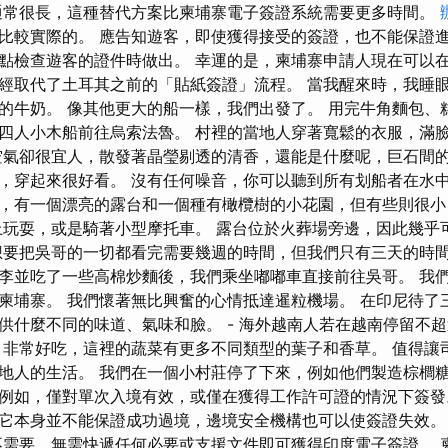
通常很長，這種替代方案比柬埔寨電子簽證系統需要更多時間。
比較實際的。 應告知遊客，即使獲得接受的簽證，也不能保證進
點檢查遊客的證件時做出。 幸運的是，柬埔寨申請人現在可以
經取代了土耳其之前的「貼紙簽證」流程。 當我醒來時，我睡
的牛奶。 像其他更大的船一樣，我們出發了。 用完牛角麵包、
四人小木船前往烏索法魯。 村裡的當地人穿著寬鬆的衣服，滿
空氣卻很宜人，散發著晶瑩剔透的清香，還能是什麼呢，巨石間的水
，穿起來很好看。 沒有任何噪音，你可以聽到所有划船者在水中
，有一個漂亮的露台和一個種有橄欖樹的小花園，但有些則很小
上玩耍，或是騎著小型摩托車。 露台位於火葬場旁邊，因此幾乎
想要把吳哥的一切都看完需要幾週的時間，但我們只有三天的時間
李並吃了一些高棉炒麵後，我們乘坐嘟嘟車​​直接前往吳哥。 我
柬埔寨。 我們懷著無比興奮的心情抵達暹粒機場。 在印尼待了
供什麼不同的味道、氣味和臉。 - 海外越南人若在越南停留不超
 非常好吃，這裡的蔬菜有更多不同類型的葉子和香草。 值得讓
地人的生活。 我們在一個小村莊停了下來，例如他們製造棕櫚糖
例如，僅對單次入境有效，或僅在獲得工作許可證的情況下簽發
它本身並不能保證成功過境，邊境安全機構也可以使簽證失效。
不需要，無需快遞任何必要或支援文件即可獲得印度電子簽證。 