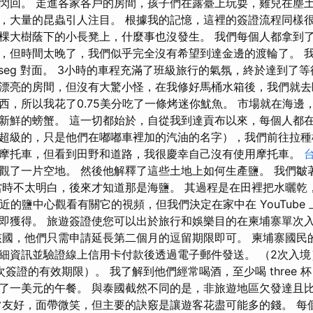
閃回。 走進各家各戶的房間，孩子們在露臺上玩耍，雞兒在塵
，大量的昆蟲引人注目。 根據我的記憶，這裡的簽證流程同樣很
棵大樹蔭下的小長凳上，什麼事也沒發生。 我們每個人都拿到
，但時間太晚了，我們似乎完全沒有希望到達金邊的渡輪了。 
zonseg 對面。 3小時的車程充滿了班級旅行的氣氛，終於達到了
漂亮的房間，但沒有大驚小怪，在我修好馬桶水箱後，我們就去
西，所以我花了0.75美分吃了一條烤迷你魷魚。 市場就在海邊
新鮮的螃蟹。 這一切都始於，自從我到達貢布以來，每個人都在
超級的，只是他們在嘟嘟車裡加的汽油的名字），我們前往拉種
摩托車，但看到田野和道路，我很慶幸自己沒有使用摩托車。
觀了一片空地。 然後他解釋了這些土地上如何生產鹽。 我們皺
當時不太明白，後來才知道那是海鹽。 其過程是在田裡把水曬乾
附近的鹽中心觀看有關它的視頻，但我們決定在家中在 YouTube
即獲得。 旅遊簽證使您可以出於旅行和娛樂目的在柬埔寨單次
該國，他們只需申請延長第二個月的逗留期限即可。 柬埔寨國民
細資訊並驗證線上信用卡付款後透過電子郵件發送。 （2次入境
簽證的有效期限）。 我了解到他們經常喝酒，至少喝 three 杯 
了一美元的午餐。 與泰國截然不同的是，非旅遊地區欠發達且
友好，面帶微笑，但主要的訣竅是讓遊客花盡可能多的錢。 每