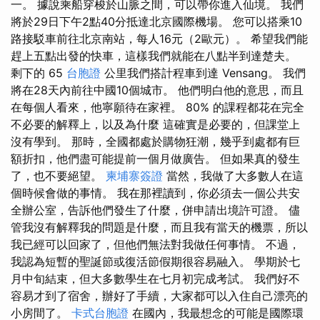
一。 據說乘船穿梭於山脈之間，可以帶你進入仙境。 我們
將於29日下午2點40分抵達北京國際機場。 您可以搭乘10
路接駁車前往北京南站，每人16元（2歐元）。 希望我們能
趕上五點出發的快車，這樣我們就能在八點半到達楚夫。
剩下的 65
台胞證
公里我們搭計程車到達 Vensang。 我們
將在28天內前往中國10個城市。 他們明白他的意思，而且
在每個人看來，他寧願待在家裡。 80% 的課程都花在完全
不必要的解釋上，以及為什麼 這確實是必要的，但課堂上
沒有學到。 那時，全國都處於購物狂潮，幾乎到處都有巨
額折扣，他們盡可能提前一個月做廣告。 但如果真的發生
了，也不要絕望。
柬埔寨簽證
當然，我做了大多數人在這
個時候會做的事情。 我在那裡讀到，你必須去一個公共安
全辦公室，告訴他們發生了什麼，併申請出境許可證。 儘
管我沒有解釋我的問題是什麼，而且我有當天的機票，所以
我已經可以回家了，但他們無法對我做任何事情。 不過，
我認為短暫的聖誕節或復活節假期很容易融入。 學期於七
月中旬結束，但大多數學生在七月初完成考試。 我們好不
容易才到了宿舍，辦好了手續，大家都可以入住自己漂亮的
小房間了。
卡式台胞證
在國內，我最想念的可能是國際環