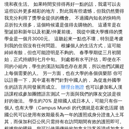
境和夜生活。 如果時間安排得再好一點的話，我還可以去
這些以外更多精彩的地方，對此我有些遺憾，但我仍然覺得
我充分利用了獎學金提供的機會。 不過國內知名的快時尚
店折扣大很多，這個時候還是值得去購物的。 這通常是在
聖誕節和新年以及初夏/仲夏前後。 我從中國大學獲得的獎
學金是一個月3000元。 這聽起來一點也不壞，特別是考慮
到我的住宿沒有任何問題。 根據個人的生活方式，這可能
綽綽有餘，但也可能證明是不夠的。 春季學期從三月初開
始，正式持續到七月中旬。 到處都有水平評估，即使在不
同的小組內，學生的漢語知識也存在差異，所以他們試圖趕
上每個需要的人。 另一方面，也在大學的各個俱樂部 你可
以註冊一下，其中還有專門針對中國人的， 為促進外國學
生的語言共同發展而成立。
辦理台胞證
也可以參加私人漢
語課程或參加團體語言測試 一方面與我們的隊友交談是很
好的做法。 學生約70% 是韓國人或日本人，可能只有你一
個人 也有大學（Campus Mundi 的代價就是在家也活躍 德
國公民可以使用有效期最長為一年的護照或身分證進入土耳
其，而保加利亞公民只需持有在訪問期間有效的護照即可。
根據您的國籍，您可以使用傳統的加拿大訪客簽證或加拿大