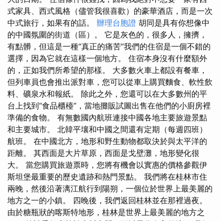
式家具、西式風格（儘管我很喜歡）的豪華酒店，而是一次
中式旅行，如果有的話。
辦理台胞證
胡同是具有你想像中
的中國氛圍的街道（區）。 它是灰色的，很多人，擁擠，
有點髒，但這是一種“真正的痛苦”我們的住宿是一個不錯的
選擇，因為它就在這樣一個地方。 住宿本身沒有什麼額外
的，正如我們所希望的那樣。 大多數火車上都設有餐車，
但列車員也會推出派對車，您可以從車上購買麵食、軟性飲
料、礦泉水和報紙。 除此之外，您還可以在大多數州的平
台上找到“食品櫃檯”，當地攤販試圖出售在他們的小廚房裡
準備的食物。 有無數國內航班連接中國各地主要旅遊景點
和主要城市。 北韓平壤和中國之間還有定期（每週四班）
航班。 在中國北方，地形和野生動物都取決於與太平洋的
距離。 其西面是大片草原，西面是戈壁灘，地形變化很
大。 當您購買旅遊票時，您將有機會以實惠的價格參觀伊
斯坦堡最重要的歷史遺跡和熱門景點。 我們將在桂林市住
兩晚，然後沿著漓江航行到陽朔，一個位於世界上最美麗的
地方之一的小鎮。 四晚後，我們返回桂林並在那裡過夜。
由於糖瓶狀的喀斯特地形，桂林是世界上最美麗的地方之