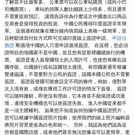
了解並不比遊客多。 公車票可以在公車站購買（或向小巴
司機購買）。 車站的排隊人數比鐵路上少得多，而且通常
不需要提前預訂。 讓我告訴你為什麼這次中國進出口商品
交易會是值得投資的投資。 中國公民獲得印度簽證非常簡
單。 這個過程就像在幾分鐘內填寫線上表格一樣簡單，並
且輕鬆填寫付款方式即可完成印度線上簽證申請。
申請台
胞證
剛過境中國的人只需申請過境簽證。 在這裡，您必須
證明目的地國家不是中國，並且您有從那裡繼續旅行的機
票。 簽證是進入簽發國領土的入境許可，也使您有權在該
國停留、出國旅行或在該國領土過境。 有些國家通常根據
雙邊協議，不需要對方公民的簽證，該國本國公民也不需要
簽證。 簽證簽發國可能會設定不同的條件，例如，僅對單
次入境有效，或僅在獲得工作許可證的情況下簽發。 簽證
可以隨時撤銷，即使沒有理由，它本身並不能保證成功過
境，邊境安全機構也可以使簽證失效。 進入外國從來都不
是一項主體權利。 如果您不知道如何拍攝中國簽證照片，
您可以根據中國簽證照片指南，使用我們的線上照片編輯器
將照片背景更改為白色和統一。 另外，我認為他們認為這
些都是國際訊號，或者他們甚至無法想像這可以更簡單、更