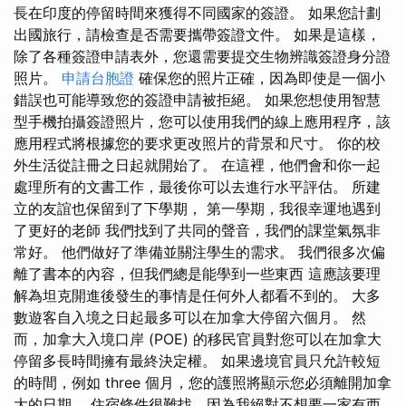
長在印度的停留時間來獲得不同國家的簽證。 如果您計劃
出國旅行，請檢查是否需要攜帶簽證文件。 如果是這樣，
除了各種簽證申請表外，您還需要提交生物辨識簽證身分證
照片。
申請台胞證
確保您的照片正確，因為即使是一個小
錯誤也可能導致您的簽證申請被拒絕。 如果您想使用智慧
型手機拍攝簽證照片，您可以使用我們的線上應用程序，該
應用程式將根據您的要求更改照片的背景和尺寸。 你的校
外生活從註冊之日起就開始了。 在這裡，他們會和你一起
處理所有的文書工作，最後你可以去進行水平評估。 所建
立的友誼也保留到了下學期， 第一學期，我很幸運地遇到
了更好的老師 我們找到了共同的聲音，我們的課堂氣氛非
常好。 他們做好了準備並關注學生的需求。 我們很多次偏
離了書本的內容，但我們總是能學到一些東西 這應該要理
解為坦克開進後發生的事情是任何外人都看不到的。 大多
數遊客自入境之日起最多可以在加拿大停留六個月。 然
而，加拿大入境口岸 (POE) 的移民官員對您可以在加拿大
停留多長時間擁有最終決定權。 如果邊境官員只允許較短
的時間，例如 three 個月，您的護照將顯示您必須離開加拿
大的日期。 住宿條件很難找，因為我絕對不想要一家有西