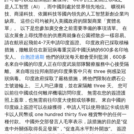
是人工智慧（AI），而中國則處於世界領先地位。 曠視科
技、商湯科技、依圖科技等國內領先的人工智慧新創企業均
缺席。 這些公司均被列入美國政府的限製商業「實體名
單」。 以下是您參加廣交會之前需要準備的事項清單。 在
這次展會上尋找潛在的供應商就像在公園裡散步一樣容易。
請在航班起飛前4-7天申請印度簽證。 印度政府已採取積極
措施，撤離居住在新冠病毒重災區中國沃納的600多名印地
安人。
台胞證過期
他們的狀況每天都會受到監測，600多
名來自中國的印度人正在印度武裝部隊醫療服務中心接受隔
離。 來自喀拉拉邦南部的印度乘客中只有 three 例感染冠
狀病毒。 印度政府採取了嚴格措施，將他們限制在鑽石公
主號遊輪上。 三人均已康復，並在家隔離 three 天。 您可
以前往中國或任何離岸機場訪問印度。 無需在您的簽證護
照上蓋章，也無需前往印度大使館或領事館。 來自中國的
印度線上簽證可以在線獲得，申請人可以使用借記卡或信用
卡以人民幣或 one hundred thirty five 種貨幣中的任何一
種付款。 中國外交部發言人毛寧表示，該措施的目的是“促
進中外關係取得長足發展”，“促進高水平對外開放”。 簽證