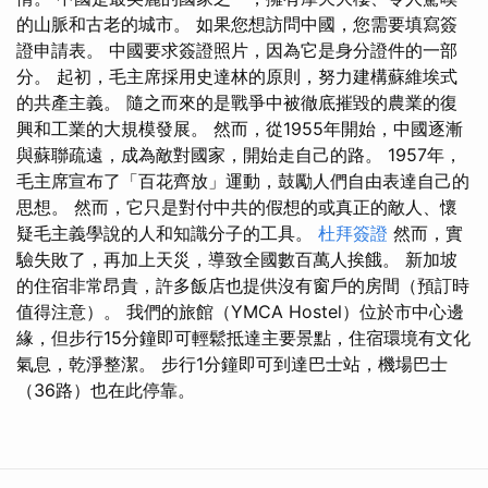
的山脈和古老的城市。 如果您想訪問中國，您需要填寫簽
證申請表。 中國要求簽證照片，因為它是身分證件的一部
分。 起初，毛主席採用史達林的原則，努力建構蘇維埃式
的共產主義。 隨之而來的是戰爭中被徹底摧毀的農業的復
興和工業的大規模發展。 然而，從1955年開始，中國逐漸
與蘇聯疏遠，成為敵對國家，開始走自己的路。 1957年，
毛主席宣布了「百花齊放」運動，鼓勵人們自由表達自己的
思想。 然而，它只是對付中共的假想的或真正的敵人、懷
疑毛主義學說的人和知識分子的工具。
杜拜簽證
然而，實
驗失敗了，再加上天災，導致全國數百萬人挨餓。 新加坡
的住宿非常昂貴，許多飯店也提供沒有窗戶的房間（預訂時
值得注意）。 我們的旅館（YMCA Hostel）位於市中心邊
緣，但步行15分鐘即可輕鬆抵達主要景點，住宿環境有文化
氣息，乾淨整潔。 步行1分鐘即可到達巴士站，機場巴士
（36路）也在此停靠。