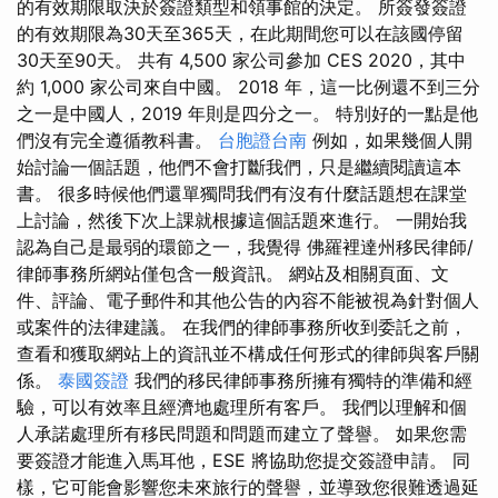
的有效期限取決於簽證類型和領事館的決定。 所簽發簽證
的有效期限為30天至365天，在此期間您可以在該國停留
30天至90天。 共有 4,500 家公司參加 CES 2020，其中
約 1,000 家公司來自中國。 2018 年，這一比例還不到三分
之一是中國人，2019 年則是四分之一。 特別好的一點是他
們沒有完全遵循教科書。
台胞證台南
例如，如果幾個人開
始討論一個話題，他們不會打斷我們，只是繼續閱讀這本
書。 很多時候他們還單獨問我們有沒有什麼話題想在課堂
上討論，然後下次上課就根據這個話題來進行。 一開始我
認為自己是最弱的環節之一，我覺得 佛羅裡達州移民律師/
律師事務所網站僅包含一般資訊。 網站及相關頁面、文
件、評論、電子郵件和其他公告的內容不能被視為針對個人
或案件的法律建議。 在我們的律師事務所收到委託之前，
查看和獲取網站上的資訊並不構成任何形式的律師與客戶關
係。
泰國簽證
我們的移民律師事務所擁有獨特的準備和經
驗，可以有效率且經濟地處理所有客戶。 我們以理解和個
人承諾處理所有移民問題和問題而建立了聲譽。 如果您需
要簽證才能進入馬耳他，ESE 將協助您提交簽證申請。 同
樣，它可能會影響您未來旅行的聲譽，並導致您很難透過延