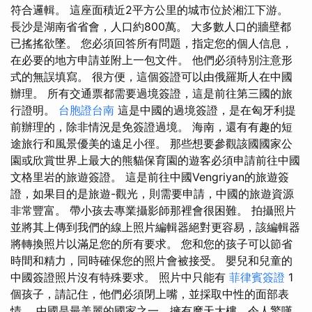
符合邏輯。 這座面積近2平方公里的城市位於湘江下游。
長沙是湖南省省會，人口約800萬。 大多數人口的牆壁都
已搖搖欲墜。 您必須回答所有問題，指定您的個人信息，
在必要的地方申請並附上一包文件。 他們必須特別注意形
式的無誤填寫。 很方便，這個簽證可以由俄羅斯人在中國
辦理。 所有交通票都需要過境簽證，這是前往第三國的旅
行證明。
台胞證台南
這是中國的過境簽證，是在匈牙利提
前辦理的，除非情況是免簽證過境。 海南，還有有趣的短
途旅行和風景優美的遠足小徑。 那些想要參觀該國國家公
園或欣賞世界上最大的熊貓保育園的遊客必須申請前往中國
文格里岩的旅遊簽證。 這是前往中國Vengriyan的旅遊簽
證，如果目的是旅遊-觀光，則需要申請，中國的旅遊資源
非常豐富。 帶小孩去專業攝影師那裡會很困難。 拍攝照片
並將其上傳到我們的線上照片編輯器絕對更容易，該編輯器
將轉換照片以滿足您的所有要求。 您和您的孩子可以節省
時間和精力，同時確保您的照片會被接受。 嬰兒和兒童的
中國簽證照片沒有特殊要求。 照片中只能有
菲律賓簽證
1
個孩子，請記住，他們必須閉上嘴，並採取中性的面部表
情。 中國是最美麗的國家之一，擁有摩天大樓、令人驚嘆