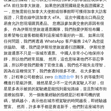
eTA 前往加拿大旅遊。 如果您的護照國籍是免簽證國家之
一，您無需前往加拿大大使館或領事館即可獲得加拿大訪客
簽證，只需在線申請加拿大 eTA。 這次中國進出口商品交
易會允許您現場購買產品。 您應該參加廣交會的原因有很
多。 作為伊斯坦堡旅遊通票團隊，我們熱愛伊斯坦布爾，
並希望每位遊客都能看到這座城市最好的一面。 如果出現
任何問題，我們將透過 WhatsApp 客戶服務 24/7 為您提
供協助。 嗯，我們是伊斯坦堡旅遊通行證團隊。 伊斯坦堡
旅遊通票不只是一張城市通票。 中國人非常小心地保持冷
靜，所以他們經常屈服。 然而，這也意味著他們不容忍爭
議，所以即使我們厭倦了官僚主義，我們也不能失去理智，
因為在這種情況下，我們會遇到很多不便。 在大多數城
市，計程車公司都會以 zero
台胞證台中
到 5 的等級對司
機進行星級評價。 雖然星星少不一定代表駕駛人不好，但
星星多表示被抓的駕駛總是能找到最短路線，並且對城市街
道瞭如指掌。 另一個衡量經驗的指標是計程車司機的號
碼，號碼越小，表示他在城市裡駕駛的時間越長，即經驗越
豐富。 然而，許多車手都是賽道新手，他們對這座城市的