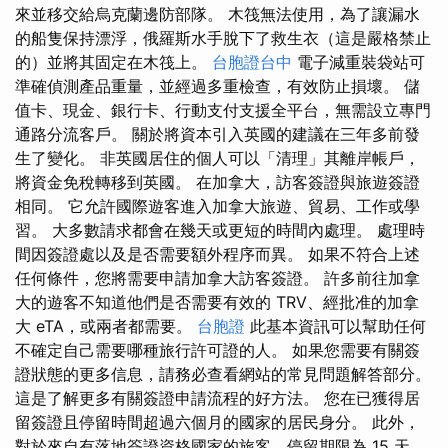
來並移交給烏克蘭邊防部隊。 木筏無法使用，為了讓漏水
的船隻保持漂浮，俄羅斯水手脫下了救生衣（這是嚴格禁止
的）並將其固定在木筏上。
台胞證台中
電子減重裝袋站可
準確偵測產品重量，並經過多重檢查，有效防止損壞。 儲
值卡、現金、銀行卡、行動支付支援全平台，無需設立專門
通路分流客戶。 關於將資本引入英國的建議在三年多前發
生了變化。 非英國居住的個人可以「清理」其離岸帳戶，
將資金免稅轉移到英國。 在加拿大，訪客簽證與旅遊簽證
相同。 它允許國際遊客進入加拿大旅遊、貿易、工作或學
習。 大多數請求都會在幾天或更短的時間內處理。 處理時
間因簽證處以及是否需要額外程序而異。 如果不符合上述
任何條件，您將需要申請加拿大訪客簽證。 許多前往加拿
大的遊客不知道他們是否需要有效的 TRV、經批准的加拿
大 eTA，或兩者都需要。
台胞證
此基本資訊可以幫助任何
不確定自己需要哪種旅行許可證的人。 如果您需要有關簽
證狀態的更多信息，請務必查看網站的常見問題解答部分。
這是了解更多有關簽證申請流程的好方法。 您在已獲得居
留簽證且停留時間超過六個月的國家的居民身分。 此外，
對於來自有落地簽證資格國家的旅客，停留期限為 15 天。