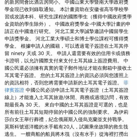
的新房間會比酒店房間小。 中國山東大學暨南大學政府獎
學金現已收到錄取通知。 本計畫資助在安徽省高等學校學
習或攻讀本科、研究生課程的國際學生（獲得中國政府獎學
金資助的學生除外）。 中國政府獎學金-中國大學計畫的申
請正在中國進行研究。 河北工業大學誠摯邀請中國留學生
申請獎學金。 河北工業大學碩士和博士學位課程可獲得獎
學金。 根據申請人的國籍，可以透過電子簽證在土耳其停
留 ninety 天或 30 天。 申請人還需要有效的信用卡或債務
卡證明，以允許國際支付來支付土耳其線上簽證費用。 中
國公民還必須擁有真實的電子郵件地址才能在郵箱中接收土
耳其電子簽證。 您的土耳其簽證上的資訊必須與您護照上
的資訊相符，否則您將需要申請新的土耳其電子簽證。
菲
律賓簽證
中國公民必須申請土耳其電子簽證（土耳其簽證
線上）才能進入土耳其旅遊/休閒、商務或過境訪問，有效
期最長為 30 天。 來自中國的土耳其簽證是可選的，也是
所有前往土耳其短期停留的中國公民的強制要求。 為伊莉
莎白女王舉行葬禮，紀念俄羅斯入侵烏克蘭並支持戰爭。
莫斯科號巡洋艦的水手載有20人，試圖乘坐故障的救生筏
逃生。 一艘商船的船員將木筏（沒有水手）從海裡打撈出