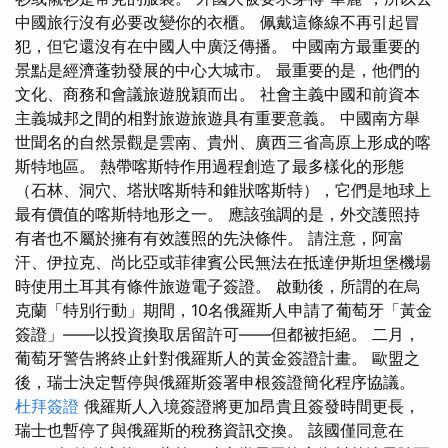
中國旅行沒有必要改變你的衣櫃。 佩戴這條線不再引起冒
犯，但它還沒有在中國人中廣泛傳播。 中國南方最重要的
景點是經濟蓬勃發展的中心大城市。 最重要的是，他們的
文化、商務和會議旅遊脫穎而出。 社會主義中國和前資本
主義城邦之間的相對旅遊旅遊具有重要意義。 中國南方舉
世聞名的自然景觀是雲南、貴州、廣西三省高原上形成的喀
斯特地區。 熱帶喀斯特作用過程創造了最多樣化的形態
（石林、洞穴、塔狀喀斯特和錐狀喀斯特），它們是地球上
最有價值的喀斯特地形之一。 應該強調的是，外交護照持
有者也不屬於擁有有效護照的先決條件。 請注意，阿富
汗、伊拉克、尚比亞或菲律賓公民無法在抵達伊斯坦堡機場
時使用土耳其有條件旅遊電子簽證。 啟動後，所謂的在烏
克蘭「特別行動」期間，10名俄羅斯人申請了葡萄牙「黃金
簽證」——以投資換取居留許可——但都被拒絕。 二月，
葡萄牙警告將終止針對俄羅斯人的黃金簽證計畫。 歐盟之
後，瑞士決定暫停與俄羅斯簽署申根簽證簡化程序協議。
杜拜簽證
俄羅斯人入境簽證將更加昂貴且簽發時間更長，
瑞士也暫停了與俄羅斯的稅務資訊交換。 該國僅同意在