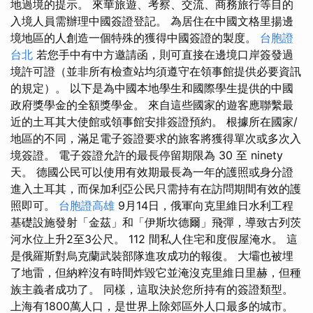
地過境的提示。 來華旅遊、考察、交流、商務旅行等目的
入境人員需辦理中國簽證登記。 為居住在中國文格里揚邊
境地區的人創造一個特殊的獲得中國簽證的製度。
台胞證
台北
若您手中有中方邀請函，則可直接在邊境口岸簽發過
境許可證（並非所有檢查站均須遵守在領事館提供必要資訊
的規定）。 以下是為中國本地學生和國際學生提供的中國
政府獎學金的全額獎學金。 來自這些國家的遊客應聯繫最
近的土耳其大使館或領事館安排簽證預約。 根據所在國家/
地區的不同，滿足電子簽證要求的旅客將獲得單次或多次入
境簽證。 電子簽證允許的最長停留期限為 30 至 ninety
天。 德國公民可以使用有效期最長為一年的護照或身分證
進入土耳其，而保加利亞公民只需持有在訪問期間有效的護
照即可。
台胞證高雄
9月14日，俄軍向克里維日水利工程
基礎設施發射「金茲」和「伊斯坎德爾」飛彈，導致古列茨
河水位上升2至3公尺。 112 間私人住宅和度假屋淹水。 這
是俄羅斯對烏克蘭武裝部隊進攻成功的報復。 大壩也被埋
了地雷，但納粹沒有時間炸毀它並淹沒克里維日里赫，但種
族主義者成功了。 同樣，這取決於您所持有的簽證類型。
上海有1800萬人口，是世界上除郊區外人口最多的城市。