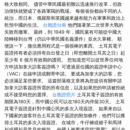
格大致相同。 儘管中華民國最初難以迅速推行改革，但政
治很快就變成了各路軍閥的戰場。 每個省份都由不同的人
統治，而日本、俄羅斯和英國越來越有能力在軍事和政治上
乾預中國的生活。
台胞證台南
他們隨著第二次世界大戰的
失敗而撤軍。 最終，到 1949 年，國民黨有可能從中國大
陸轉移到台灣（仍以中華民國名義運作）並永久掌權。 順
便說一下，微信應用程式是一個很棒的東西。 土耳其電子
簽證持有者必須持有自出發之日（即您離開土耳其之日）起
至少有 6 個月有效期的護照。 您知道您可以從世界任何地
方申請加拿大訪客簽證嗎？ 可透過居住國的簽證申請中心
（VAC）在線申請或郵寄申請。 要成為加拿大的訪客，您
必須滿足某些要求。 這篇部落格文章將為您提供有關申請
加拿大訪客簽證所需的所有信息，以及如果您的申請被拒絕
或不接受時您的選擇。
台胞證照片
土耳其電子簽證的有效
期限為180天，而中國公民可以在180天內停留30天。 土耳
其電子簽證是針對中國公民的多次入境簽證。 如果來自以
下國家的遊客符合土耳其電子簽證的附加條件，他們可以獲
得土耳其的多次入境簽證。 在城市，牛仔褲或裙子和馬球
衫或襯衫是常見的服裝。 外國人被要求穿得“華麗”，所以去