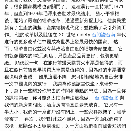
多，很多國家機構也都關門了。 這種暴行一直持續到1971
年，但直到1976年毛澤東去世才最終結束。 鄧小平掌權
後，開始了嚴肅的經濟改革，透過重新分配土地，使農民重
新有了生產的興趣；產業結構現代化；並啟動了吸引外資工
作。 他的改革以及隨後在 20 世紀 ninety
台胞證台南
年代
進行的更多改革使中國成為世界上發展最快的國家。 然
而，經濟自由化並沒有與政治自由度的增加齊頭並進。 它
們就像國內的1歐元商店，只是產品品質更好，包裝更精
緻。 順便說一句，在旅行前幾天購買火車票是值得的，而
且在假日前後更早購買火車票是值得的，因為好的車票通常
很快就會售罄。 如果這還不夠，您可以輕鬆地為自己安排
一次中國境內的旅行。 我認為你應該盡快坐下來研究一
下，寫下一些關於你想去的時間和地點的想法，因為一旦你
的課程開始，你可能會太忙而無法這樣做。
台胞證台北
與
我們的新房間相比，酒店房間簡直是夢想成真。 它只有一
半大小，我們的一扇窗戶沒有關上，一些家具散架了，牆壁
發霉了。 再次，我們對此並不滿意，因為一方面我們買了
衣櫃，這顯然不太容易搬動，另一方面我們提前被告知我們