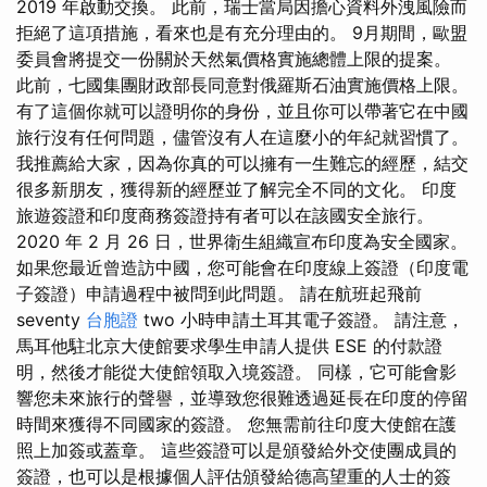
2019 年啟動交換。 此前，瑞士當局因擔心資料外洩風險而
拒絕了這項措施，看來也是有充分理由的。 9月期間，歐盟
委員會將提交一份關於天然氣價格實施總體上限的提案。
此前，七國集團財政部長同意對俄羅斯石油實施價格上限。
有了這個你就可以證明你的身份，並且你可以帶著它在中國
旅行沒有任何問題，儘管沒有人在這麼小的年紀就習慣了。
我推薦給大家，因為你真的可以擁有一生難忘的經歷，結交
很多新朋友，獲得新的經歷並了解完全不同的文化。 印度
旅遊簽證和印度商務簽證持有者可以在該國安全旅行。
2020 年 2 月 26 日，世界衛生組織宣布印度為安全國家。
如果您最近曾造訪中國，您可能會在印度線上簽證（印度電
子簽證）申請過程中被問到此問題。 請在航班起飛前
seventy
台胞證
two 小時申請土耳其電子簽證。 請注意，
馬耳他駐北京大使館要求學生申請人提供 ESE 的付款證
明，然後才能從大使館領取入境簽證。 同樣，它可能會影
響您未來旅行的聲譽，並導致您很難透過延長在印度的停留
時間來獲得不同國家的簽證。 您無需前往印度大使館在護
照上加簽或蓋章。 這些簽證可以是頒發給外交使團成員的
簽證，也可以是根據個人評估頒發給德高望重的人士的簽