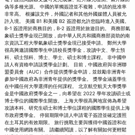
偽等多種光源。 中國的單獨簽證並不複雜，申請的批准率
非常高。 根據該文件，外國記者和其他外國媒體人員被允
許入境。 美國 B1 和美國 B2 簽證都允許您臨時進入美國。
B-1 簽證用於商務目的，B-2 簽證用於旅遊目的。 商務部氣
象碩士獎學金現已開放，由中華人民共和國商務部資助的南
京資訊工程大學氣象碩士獎學金現已接受申請。 鄭州大學
很高興邀請國際學生申請校長獎學金，攻讀中文、學士預
科、碩士預科、博士、學士、碩士和博士課程。 非中國申
請人有資格申請該獎學金計劃。 目前，中國政府與非洲聯
盟委員會（AUC）合作提供獎學金申請，並鼓勵非洲青年
參加中國政府為非洲青年提供的獎學金。 獎學金涵蓋學生
在中國任何大學選擇的任何課程。 北京航空航天大學獎學
金是中國政府獎學金之一，向希望在 2022 學年攻讀碩士或
博士學位的國際學生開放。 上海大學很高興地宣佈為希望
攻讀本科、研究生碩士和博士學位課程的國際學生提供上海
市政府獎學金。 停留期限申請人申請電子簽證並確定護照
在土耳其的有效期限。 旅行挑戰主要與獲得中國簽證和在
中國使用網路有關。 請繼續閱讀，以了解有關如何更輕鬆