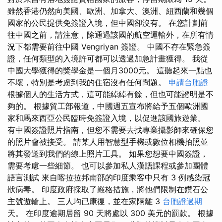
雖然香港仍然向美國、歐洲、加拿大、澳洲、紐西蘭和幾個
國家的公民提供免簽證入境，但中國卻沒有。 在您計劃前
往中國之前，請注意，除通過該國的航空運輸外，在所有情
況下都需要前往中國 Vengriyan 簽證。 中國不存在緊急簽
證，任何類型的入境許可都可以透過加急計畫獲得。 我從
中國大學獲得的獎學金是一個月3000元。 這聽起來一點也
不壞，特別是考慮到我的住宿沒有任何問題。
申請台胞證
根據個人的生活方式，這可能綽綽有餘，但也可能證明是不
夠的。 根據貿工部報道，中國週五宣布將給予五個歐洲國
家和馬來西亞公民臨時免簽證入境，以促進該國旅遊業。
有中國簽證照片指南，但您不需要去找專業攝影師來確保您
的照片會被接受。 請某人用智慧型手機或數位相機拍照並
將其發送到我們的線上照片工具。 如果您想要中國簽證，
需要考慮一些細節。 也可以參加私人漢語課程或參加團體
語言測試 來自喀拉拉邦南部的印度乘客中只有 3 例感染冠
狀病毒。 印度政府採取了嚴格措施，將他們限制在鑽石公
主號遊輪上。 三人均已康復，並在家隔離 3
台胞證過期
天。 在印度逾期居留 90 天將處以 300 美元的罰款。 根據