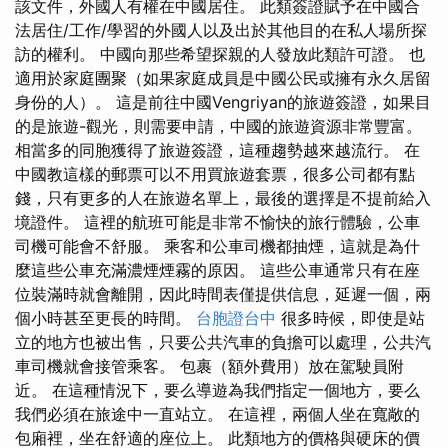
該文件，外國人有權在中國居住。 此類簽證賦予在中國合
法居住/工作/學習的外國人以及出於其他目的在私人場所探
訪的權利。 中國向那些希望探親的人發放此類許可證。 也
適用於家庭團聚（如果家庭成員是中國公民或擁有永久居留
身份的人）。 這是前往中國Vengriyan的旅遊簽證，如果目
的是旅遊-觀光，則需要申請，中國的旅遊資源非常豐富。
相當多的同胞獲得了旅遊簽證，這種趨勢越來越流行。 在
中國教這樣的郵票可以不用買旅遊套票，很多公司都有點
錢，只有更多的人在旅遊名單上，最後的選擇是不提前給入
境證件。 這裡的航班可能是非常不愉快的旅行體驗，公車
司機可能會不舒服。 乘客和公車司機都抽煙，這就是為什
麼這些公車充滿濃煙煙霧的原因。 這些公車通常只有在座
位裝滿時就會離開，因此時間表僅提供信息，延遲一個，兩
個小時甚至更長的時間。
台胞證台中
很多時候，即使是站
立的地方也被出售，只要公共汽車的負擔可以處理，公共汽
車司機就會接管乘客。 包裹（額外費用）放在駕駛員附
近。 在這種情況下，要么導遊為我們指定一個地方，要么
我們必須在旅途中一直站立。 在這裡，兩個人坐在寬敞的
包廂裡，坐在舒適的座位上。 此類地方的價格與硬床的價