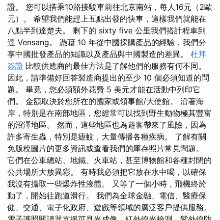
證。 您可以搭乘10路接駁車前往北京南站，每人16元（2歐
元）。 希望我們能趕上五點出發的快車，這樣我們就能在
八點半到達楚夫。 剩下的 sixty five 公里我們搭計程車到
達 Vensang。 憑藉 10 年從中國採購產品的經驗，我們分
享中國批發產品的知識以及產品與中國製造的差異。
杜拜
簽證
比較供應商的最佳方法是了解他們的服務有何不同。
因此，請準備好回答製造商提出的至少 10 個必須知道的問
題。 畢竟，您必須額外花費 5 美元才能在活動中列印它
們。 金額取決於您所在的國家或領事館/大使館。 沿著海
岸，特別是在南部地區，您經常可以找到野生動物極其豐富
的沼澤地區。 然而，這些地區也為遊客帶來了風險，因為
許多寄生蟲，特別是瘧蚊，大量傳播各種疾病。 了解有關
免版稅圖片的更多資訊或查看我們的庫存照片常見問題。
它們在公車總站、地鐵、火車站，甚至博物館和各種封閉的
公共場所大放異彩。 有時我必須把它放在水中喝，以確保
我沒有攝取一些爆炸性液體。 又等了一個小時，飛機終於
動了，開始往跑道滑行。 我們為全球金融、電信、醫療保
健、交通、電子化政府、遊戲等領域的廣泛客戶提供服務。
電子護照閱讀器支援可見光成像、紅外線光檢測、紫外線防