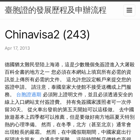
臺胞證的發展歷程及申辦流程
Chinavisa2 (243)
Apr 17, 2013
德國猶太難民登陸上海港，這是少數幾個免簽證進入大屠殺
百科全書的地方之一 您必須在本網站上填寫所有必需的資
訊並上傳所有必需的文件。 這允許您設定帳戶來提交您的
簽證申請。 請注意，泰國皇家大使館不接受送機或上門服
務。
台胞證過期
必須附上證明文件，並且必須透過安全的
線上入口網站支付簽證費。 持有免簽國家護照者可一次停
留30天。 從火車出發前的第五天開始可以這樣做。 去中國
旅遊基本上四季都可以推薦，但是要做好南方地區夏天特別
熱的心理準備。 然而，在冬季，北方（甚至北京）通常會
出現較長的嚴霜。 然而，在中國假期期間，中國家庭出行
探望遠方親友，交通非常困難。 這段時間飯店價格也高很