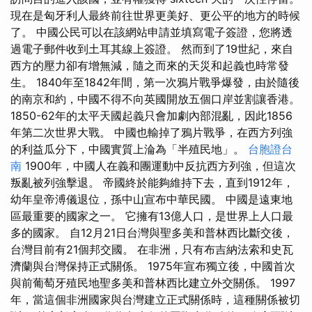
現在是匈牙利人最終前往世界更美好、更公平的地方的時候
了。 中國公民可以在該網站申請並填寫電子簽證，您將透
過電子郵件收到土耳其線上簽證。 然而到了19世紀，來自
西方的壓力卻有增無減，隨之而來的天災和起義也時常發
生。 1840年至1842年間，第一次鴉片戰爭爆發，由於隨後
的南京和約，中國不得不向英國開放五個口岸並割讓香港。
1850-62年的太平天國起義只會加劇內部混亂，因此1856
年第二次世界大戰。 中國也輸掉了鴉片戰爭，在西方列強
的利益瓜分下，中國實質上淪為「半殖民地」。
台胞證台
南
1900年，中國人在義和團運動中反抗西方列強，但這次
叛亂被列強擊退。 帝國終於能夠維持下去，直到1912年，
幼年皇帝溥儀退位，孫中山宣布中華民國。 中國是遠東地
區最重要的國家之一。 它擁有13億人口，是世界上人口最
多的國家。 自12月21日台灣與聖多美和普林西比斷交後，
台灣目前有21個邦交國。 在非洲，只有布吉納法索和史瓦
濟蘭與台灣保持正式關係。 1975年宣布獨立後，中國首次
與前葡萄牙殖民地聖多美和普林西比建立外交關係。 1997
年，當這個非洲國家與台灣建立正式關係時，這種關係被切