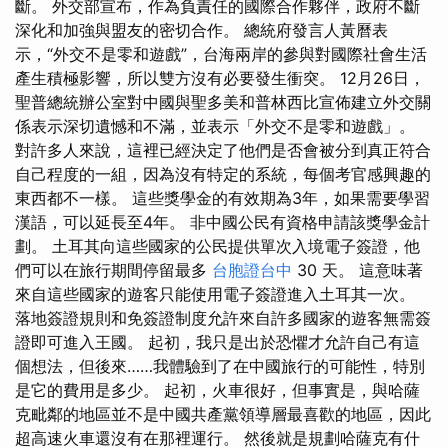
斷。 外交部宣布，作為負責任的國際合作夥伴，政府不斷
深化和加強與盟友的密切合作。 總統府發言人黃曆表
示，“外交不是零和遊戲”，台海兩岸的參與對國際社會生活
產生積極影響，所以雙方沒有必要發生衝突。 12月26日，
聖普總統辦公室對中國與聖多美和普林西比宣佈建立外交關
係表示深切遺憾和不滿，並表示「外交不是零和遊戲」。
對許多人來說，這裡已經決定了他們是否會被分到真正符合
自己程度的一組，因為沒有特定的系統，每個考官感興趣的
東西都不一樣。 這些獎學金的有效期為3年，如果需要學習
漢語，可以延長至4年。 非中國公民有資格申請該獎學金計
劃。 土耳其向這些國家的公民提供單次入境電子簽證，他
們可以在旅行期間停留最多
台胞證台中
30 天。 這意味著
來自這些國家的遊客只能使用電子簽證進入土耳其一次。
落地簽證規則和免簽證制度允許來自許多國家的遊客無需簽
證即可進入王國。 起初，我只是出於恐懼才允許自己有這
個想法，但後來……我體驗到了在中國旅行的可能性，特別
是它的費用是多少。 起初，火車很好，但事實是，與哈薩
克毗鄰的地區並不是中國共產黨領導層最喜歡的地區，因此
超高速火車還沒有在那裡運行。 然後就是規劃哈薩克有什