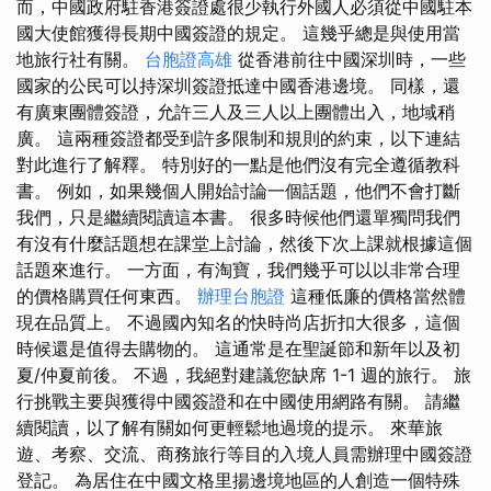
而，中國政府駐香港簽證處很少執行外國人必須從中國駐本
國大使館獲得長期中國簽證的規定。 這幾乎總是與使用當
地旅行社有關。
台胞證高雄
從香港前往中國深圳時，一些
國家的公民可以持深圳簽證抵達中國香港邊境。 同樣，還
有廣東團體簽證，允許三人及三人以上團體出入，地域稍
廣。 這兩種簽證都受到許多限制和規則的約束，以下連結
對此進行了解釋。 特別好的一點是他們沒有完全遵循教科
書。 例如，如果幾個人開始討論一個話題，他們不會打斷
我們，只是繼續閱讀這本書。 很多時候他們還單獨問我們
有沒有什麼話題想在課堂上討論，然後下次上課就根據這個
話題來進行。 一方面，有淘寶，我們幾乎可以以非常合理
的價格購買任何東西。
辦理台胞證
這種低廉的價格當然體
現在品質上。 不過國內知名的快時尚店折扣大很多，這個
時候還是值得去購物的。 這通常是在聖誕節和新年以及初
夏/仲夏前後。 不過，我絕對建議您缺席 1-1 週的旅行。 旅
行挑戰主要與獲得中國簽證和在中國使用網路有關。 請繼
續閱讀，以了解有關如何更輕鬆地過境的提示。 來華旅
遊、考察、交流、商務旅行等目的入境人員需辦理中國簽證
登記。 為居住在中國文格里揚邊境地區的人創造一個特殊