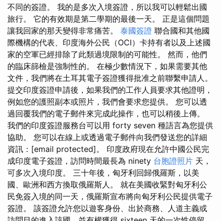
不同的簽證。 我的是多次入境簽證，所以我可以輕鬆出國
旅行。 它的有效期是第二學期的最後一天。 正是這個問題
讓我回家的那天變得非常痛苦。
泰國簽證
聯合國和其他國
際機構的代表、印度海外公民（OCI）卡持有者以及上述國
家的空軍已經排除了此類過境限制的可能性。 然而，他們
的臨床篩檢是強制性的。 在極少數情況下，如果需要其他
文件，我們將在土耳其電子簽證獲得批准之前聯繫申請人。
提交印度簽證申請後，如果我們的工作人員要求其他證明，
例如您的護照副本或照片，我們會要求您提供。 您可以透
過回覆我們的電子郵件來完成此操作，也可以稍後上傳。
我們的印度簽證服務台可以用 forty seven 種語言為您提供
協助。 您可以在線上或透過電子郵件向我們發送您的詳細
資訊：[email protected]。 印度政府現在允許中國公民完
成印度電子簽證，訪問時間最長為 ninety
台胞證照片
天，
可多次入境印度。 三十年後，匈牙利回歸俄羅斯，以美
國、歐洲和西方換取俄羅斯人。 就在美國收緊對匈牙利公
民免簽入境的同一天，俄羅斯宣布將向匈牙利公民提供電子
簽證。 該簽證允許您以遊客身份、出於商務、人道主義或
訪問目的進入該國，並有權獲得 sixteen 天的一次性停留。