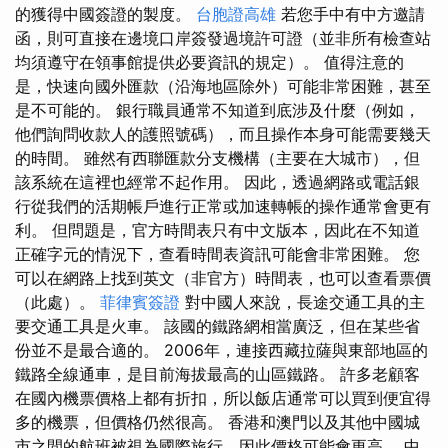
的獲得中國簽證的製度。
台胞證高雄
若您手中有中方邀請
函，則可直接在邊境口岸簽發過境許可證（並非所有檢查站
均須遵守在領事館提供必要資訊的規定）。 值得注意的
是，快速向國外匯款（沿海地區除外）可能非常困難，甚至
是不可能的。 銀行職員通常不知道到底涉及什麼（例如，
他們詢問收款人的護照號碼），而且操作本身可能需要幾天
的時間。 雖然有西聯匯款分支機構（主要在大城市），但
該系統在這裡也經常不起作用。 因此，透過網路或電話銀
行從我們的活期帳戶進行正常或加速轉帳的操作通常會更有
利。 但問題是，官方時間表只有中文版本，因此在不知道
正確字元的情況下，查看時間表資訊可能會非常困難。 您
可以在網路上找到英文（非官方）時間表，也可以查看票價
（此處）。
菲律賓簽證
對中國人來說，長途交通工具的主
要交通工具是火車。 該國的鐵路網相當廣泛，但在某些省
份並不是最合適的。 2006年，連接西藏拉薩與東部地區的
鐵路全線通車，是目前海拔最高的山區鐵路。 許多老顧客
在國內機票價格上都有折扣，所以飯店通常可以買到便宜得
多的機票，但價格仍然很高。 香港和澳門以及其他中國城
市之間的航班​​被視為國際旅行，因此價格可能會更高。 中