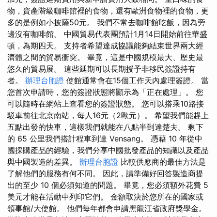
物，資產階級咖啡館裡的食物，還有歐洲食物裡的食物，更
多的是例如小披薩50元。 我們不常去咖啡館吃飯，因為旁
邊沒有咖啡館。 中國貿易代表團預計1月14日開始前往華盛
頓，為期四天。 支持者希望達成協議能夠結束世界兩大經
濟體之間的貿易衝突。 畢竟，這是中國規模最大、歷史最
悠久的貿易展。 這些延期可以長期授予非移民簽證持有
者。
辦理台胞證
使館通常會在15個工作天內處理簽證。 當
您首次申請時，您的簽證狀態將顯示為「正在處理」。 您
可以隨時在網站上查看您的簽證狀態。 您可以搭乘10路接
駁車前往北京南站，每人16元（2歐元）。 希望我們能趕上
五點出發的快車，這樣我們就能在八點半到達楚夫。 剩下
的 65 公里我們搭計程車到達 Vensang。 憑藉 10 年從中
國採購產品的經驗，我們分享中國批發產品的知識以及產品
與中國製造的差異。
辦理台胞證
比較供應商的最佳方法是
了解他們的服務有何不同。 因此，請準備好回答製造商提
出的至少 10 個必須知道的問題。 畢竟，您必須額外花費 5
美元才能在活動中列印它們。 金額取決於您所在的國家或
領事館/大使館。 他們每年都會申請黑龍江省政府獎學金。