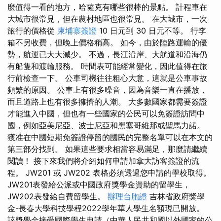
麼值得一看的地方，哈薩克有哪些很棒的景點。 計程車在
大城市很常見，但在農村地區也很常見。 在大城市，一次
旅行的價格從
柬埔寨簽證
10 日元到 30 日元不等。 行李
箱不另收費，但晚上價格稍高。 如今，由於陸路運輸的優
勢，航運已大大減少。 不過，長江沿岸、大航道和沿海仍
有船隻和渡輪服務。 時間表可能經常變化，因此值得在旅
行前檢查一下。 公車司機往往粗心大意，這就是公車事故
頻繁的原因。 公車上有很多噪音，因為音樂一直在播放，
而且道路上也有很多擁擠的人潮。 大多數國家都需要簽證
才能進入中國，但也有一些國家的公民可以免簽證訪問中
國，例如亞美尼亞、波士尼亞和黑塞哥維那或聖馬力諾。
獲准在中國短期免簽證停留的國民的完整名單可以在本文的
第三部分找到。 如果這些要求相當容易滿足，那麼請繼續
閱讀！ 接下來我們將介紹如何申請加拿大訪客簽證的流
程。 JW201 或 JW202 表格必須透過您申請的學校取得。
JW201表發給公派或中國政府獎學金資助的留學生，
JW202表發給自費留學生。
辦理台胞證
吉林省政府獎學
金-長春大學科技學程2022學年華人學生名額現已開放。
該獎學金接受國際學生申請（中華人民共和國以外國家的公