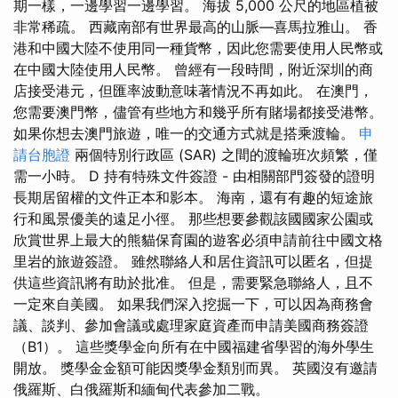
期一樣，一邊學習一邊學習。 海拔 5,000 公尺的地區植被
非常稀疏。 西藏南部有世界最高的山脈—喜馬拉雅山。 香
港和中國大陸不使用同一種貨幣，因此您需要使用人民幣或
在中國大陸使用人民幣。 曾經有一段時間，附近深圳的商
店接受港元，但匯率波動意味著情況不再如此。 在澳門，
您需要澳門幣，儘管有些地方和幾乎所有賭場都接受港幣。
如果你想去澳門旅遊，唯一的交通方式就是搭乘渡輪。
申
請台胞證
兩個特別行政區 (SAR) 之間的渡輪班次頻繁，僅
需一小時。 D 持有特殊文件簽證 - 由相關部門簽發的證明
長期居留權的文件正本和影本。 海南，還有有趣的短途旅
行和風景優美的遠足小徑。 那些想要參觀該國國家公園或
欣賞世界上最大的熊貓保育園的遊客必須申請前往中國文格
里岩的旅遊簽證。 雖然聯絡人和居住資訊可以匿名，但提
供這些資訊將有助於批准。 但是，需要緊急聯絡人，且不
一定來自美國。 如果我們深入挖掘一下，可以因為商務會
議、談判、參加會議或處理家庭資產而申請美國商務簽證
（B1）。 這些獎學金向所有在中國福建省學習的海外學生
開放。 獎學金金額可能因獎學金類別而異。 英國沒有邀請
俄羅斯、白俄羅斯和緬甸代表參加二戰。