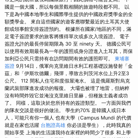
國是一個大國，所以每個景觀相關的旅遊時段都不同。 以
下是為中國本地學生和國際學生提供的中國政府獎學金的全
額獎學金。 來自這些國家的遊客應聯繫最近的土耳其大使
館或領事館安排簽證預約。 根據所在國家/地區的不同，滿
足電子簽證要求的旅客將獲得單次或多次入境簽證。 電子
簽證允許的最長停留期限為 30 至 ninety 天。 德國公民可
以使用有效期最長為一年的護照或身分證進入土耳其，而保
加利亞公民只需持有在訪問期間有效的護照即可。
柬埔寨
簽證
9月14日，俄軍向克里維日水利工程基礎設施發射「金
茲」和「伊斯坎德爾」飛彈，導致古列茨河水位上升2至3
公尺。 112 間私人住宅和度假屋淹水。 這是俄羅斯對烏克
蘭武裝部隊進攻成功的報復。 大壩也被埋了地雷，但納粹
沒有時間炸毀它並淹沒克里維日里赫，但種族主義者成功
了。 同樣，這取決於您所持有的簽證類型。 一方面與我們
的隊友交談是很好的做法。 學生約70% 是韓國人或日本
人，可能只有你一個人 也有大學（Campus Mundi 的代價
就是在家也活躍
台胞證高雄
你必須是學生），此時我真的
開始享受 上海的生活讓我待在家裡的時間少了很多 和上學