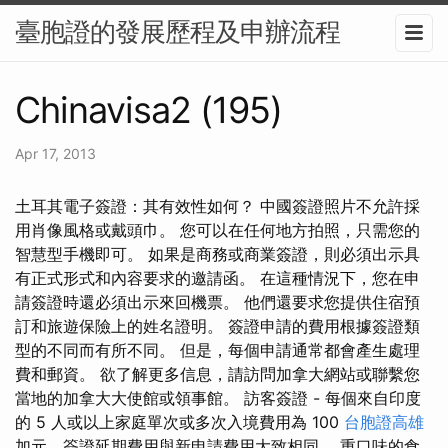
臺胞證的發展歷程及申辦流程
Chinavisa2 (195)
Apr 17, 2013
土耳其電子簽證：其有效性如何？ 中國簽證照片不允許採
用肖像風格或戴頭巾。 您可以在任何地方拍照，只需您的
智慧型手機即可。 如果是商務或商業簽證，則必須出示具
有正式形式和內容要求的邀請函。 在這種情況下，您在申
請簽證時還必須出示來回機票。 他們還要求您提供住宿預
訂和旅遊保險上的姓名證明。 簽證申請的費用根據簽證類
型的不同而有所不同。 但是，每個申請通常都會產生處理
費和郵資。 欲了解更多信息，請訪問加拿大網站或聯繫您
當地的加拿大大使館或領事館。 訪客簽證 - 每個來自印度
的 5 人或以上家庭單次或多次入境費用為 100
台胞證高雄
加元，簽證延期費用與新申請費用大致相同。 重口味的食