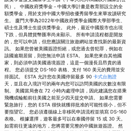
民）。 中國政府獎學金－中國大學計畫是教育部設立的全
額獎學金，用於支持中國大學招收優秀留學生來華攻讀研究
生。 廈門大學為2022年中國政府獎學金國際大學部學生、
碩士生及博士生提供獎學金。 此外，最近中國股市也出現
下跌，但具體貨幣匯率尚未顯示。 所有申請流程都是開放
的，您可以申請，但您應該關注旅遊網站並查找新的最新資
訊。 如果您曾被美國簽證拒絕，或您過去曾犯罪，例如在
該國逾期居留，則您無法申請 ESTA。 如果您來自其他國
家，則必須申請美國過境簽證，這是一個漫長且昂貴的過
程。 您必須提交 DS-160 表格、支付 160 美元的費用並安
排面試。 ESTA 允許您在美國停留最多 90
卡式台胞證
天，並且在入境許可的兩年內您可以訪問美國的次數沒有限
制。 美國當局會在 72 小時內處理申請，因此建議您在搭乘
飛機或輪船前往美國之前至少四天提交申請。 如果您需要
緊急旅行，您的 ESTA 很快就獲得批准的可能性很小，但不
要指望它。 您必須遵循線上非移民申請流程並填寫 DS-160
表格。 根據選擇，遊客最多可以在泰國停留 15 或 30 天。
如需前往更遠的地方，您將需要完整的中國旅遊簽證。 然