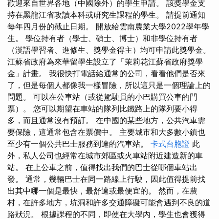
歡迎來自世界各地（中國除外）的學生申請。 該獎學金支
持在黑龍江省攻讀本科或研究生課程的學生。 請提前通知
每年四月份的截止日期。 開放給雲南農業大學2022學年學
生。 學位持有者（學士、碩士、博士）和非學位持有者
（漢語學習者、進修生、獎學金得主）均可申請此獎學金。
江蘇省政府為來華留學生設立了「茉莉花江蘇省政府獎學
金」計畫。 我很快打電話給通常的公司，看看他們是否來
了，但是每個人都像我一樣冒險，所以這只是一個理論上的
問題。 可以在公車站（或從駕駛員的小巴購買公車的門
票）。 您可以期望在車站的隊列比鐵路上的隊列要小得
多，而且通常沒有預訂。 在中國的某些地方，公共汽車需
要保險，這通常包含在票價中。 主要城市和大多數小鎮也
至少有一個公共巴士服務到達的汽車站。
卡式台胞證
此
外，私人公司也經常在城市郊區或火車站附近建造新的車
站。 在上公車之前，值得找出我們的巴士從哪個車站出
發。 通常，幾輛巴士在同一路線上行駛，因此值得提前找
出其中哪一個是最快，最舒適或最便宜的。 然而，在農
村，在許多地方，坑洞和許多交通障礙可能會遇到不良的道
路狀況。 根據課程的不同，即使在大學內，學生也會獲得