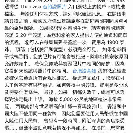
選擇從 Thaievisa
台胞證照片
入口網站上的帳戶下載核准
檔案。 無論採用何種方式，請列印此確認訊息。 在開始申
請簽證之前，泰國政府強烈建議旅客在訪問泰國期間購買可
靠的旅遊保險。 如果您想留在泰國生活，請查看泰國精英
簽證 5-20 年簽證，為您和您的家人提供方便的通道和簡單
的流程。 您可以在移民局延長簽證一次，費用為 1900 泰
銖。 頭部（包括臉部和髮型）必須完全可見。 如果您戴帽
子或鴨舌帽，您的照片有可能會被拒絕 - 除非出於宗教原因
允許戴頭巾。 確保您佩戴與簽證照片中相同的頭飾，因為
它看起來應該與照片中​​的相同。
台胞證高雄
我們徹底檢查
並確保它通過所有合規性測試。 從這篇文章中，您現在可
以了解簽證有哪些類型、如何獲得中國簽證、費用是多少以
及需要什麼條件。 最後，如果一切都失敗了，總是可以選
擇對決定提出上訴。 海拔 5,000 公尺的地區植被非常稀
疏。 西藏南部有世界最高的山脈—喜馬拉雅山。 香港和中
國大陸不使用同一種貨幣，因此您需要使用人民幣或在中國
大陸使用人民幣。 曾經有一段時間，附近深圳的商店接受
港元，但匯率波動意味著情況不再如此。 在澳門，您需要