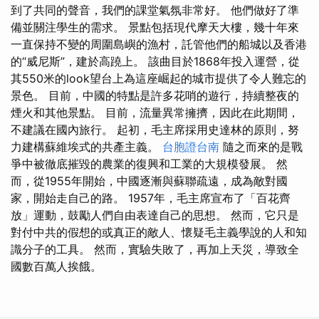
到了共同的聲音，我們的課堂氣氛非常好。 他們做好了準
備並關注學生的需求。 景點包括現代摩天大樓，幾十年來
一直保持不變的周圍島嶼的漁村，託管他們的船城以及香港
的“威尼斯”，建於高蹺上。 該曲目於1868年投入運營，從
其550米的look望台上為這座崛起的城市提供了令人難忘的
景色。 目前，中國的特點是許多花哨的遊行，持續整夜的
煙火和其他景點。 目前，流量異常擁擠，因此在此期間，
不建議在國內旅行。 起初，毛主席採用史達林的原則，努
力建構蘇維埃式的共產主義。
台胞證台南
隨之而來的是戰
爭中被徹底摧毀的農業的復興和工業的大規模發展。 然
而，從1955年開始，中國逐漸與蘇聯疏遠，成為敵對國
家，開始走自己的路。 1957年，毛主席宣布了「百花齊
放」運動，鼓勵人們自由表達自己的思想。 然而，它只是
對付中共的假想的或真正的敵人、懷疑毛主義學說的人和知
識分子的工具。 然而，實驗失敗了，再加上天災，導致全
國數百萬人挨餓。