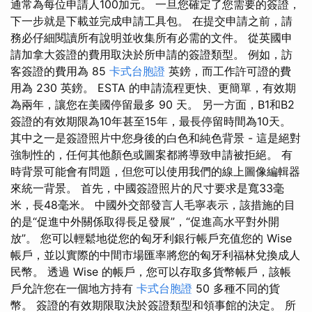
通常為每位申請人100加元。 一旦您確定了您需要的簽證，
下一步就是下載並完成申請工具包。 在提交申請之前，請
務必仔細閱讀所有說明並收集所有必需的文件。 從英國申
請加拿大簽證的費用取決於所申請的簽證類型。 例如，訪
客簽證的費用為 85
卡式台胞證
英鎊，而工作許可證的費
用為 230 英鎊。 ESTA 的申請流程更快、更簡單，有效期
為兩年，讓您在美國停留最多 90 天。 另一方面，B1和B2
簽證的有效期限為10年甚至15年，最長停留時間為10天。
其中之一是簽證照片中您身後的白色和純色背景 - 這是絕對
強制性的，任何其他顏色或圖案都將導致申請被拒絕。 有
時背景可能會有問題，但您可以使用我們的線上圖像編輯器
來統一背景。 首先，中國簽證照片的尺寸要求是寬33毫
米，長48毫米。 中國外交部發言人毛寧表示，該措施的目
的是“促進中外關係取得長足發展”，“促進高水平對外開
放”。 您可以輕鬆地從您的匈牙利銀行帳戶充值您的 Wise
帳戶，並以實際的中間市場匯率將您的匈牙利福林兌換成人
民幣。 透過 Wise 的帳戶，您可以存取多貨幣帳戶，該帳
戶允許您在一個地方持有
卡式台胞證
50 多種不同的貨
幣。 簽證的有效期限取決於簽證類型和領事館的決定。 所