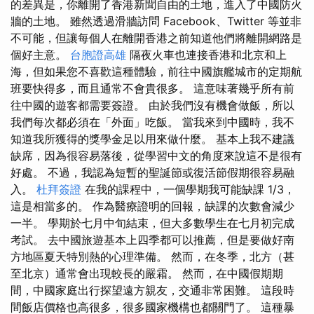
的差異是，你離開了香港新聞自由的土地，進入了中國防火
牆的土地。 雖然透過滑牆訪問 Facebook、Twitter 等並非
不可能，但讓每個人在離開香港之前知道他們將離開網路是
個好主意。
台胞證高雄
隔夜火車也連接香港和北京和上
海，但如果您不喜歡這種體驗，前往中國旗艦城市的定期航
班要快得多，而且通常不會貴很多。 這意味著幾乎所有前
往中國的遊客都需要簽證。 由於我們沒有機會做飯，所以
我們每次都必須在「外面」吃飯。 當我來到中國時，我不
知道我所獲得的獎學金足以用來做什麼。 基本上我不建議
缺席，因為很容易落後，從學習中文的角度來說這不是很有
好處。 不過，我認為短暫的聖誕節或復活節假期很容易融
入。
杜拜簽證
在我的課程中，一個學期我可能缺課 1/3，
這是相當多的。 作為醫療證明的回報，缺課的次數會減少
一半。 學期於七月中旬結束，但大多數學生在七月初完成
考試。 去中國旅遊基本上四季都可以推薦，但是要做好南
方地區夏天特別熱的心理準備。 然而，在冬季，北方（甚
至北京）通常會出現較長的嚴霜。 然而，在中國假期期
間，中國家庭出行探望遠方親友，交通非常困難。 這段時
間飯店價格也高很多，很多國家機構也都關門了。 這種暴