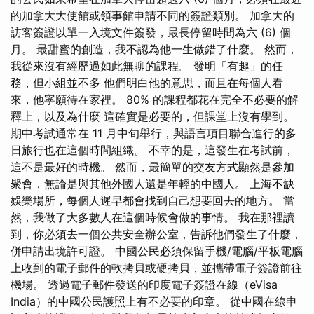
的加拿大大使館或領事館申請不同的簽證類別。 加拿大的
訪客簽證以單一入境文件簽發，最長停留時間為六 (6) 個
月。 最甜蜜的創造，我不認為他一生做錯了什麼。 然而，
我從來沒有經歷過如此無聊的課程。 發明「有趣」的任
務，但小組並不多 他們明白他的意思，而且在每個人看
來，他寧願待在家裡。 80% 的課程都花在完全不必要的解
釋上，以及為什麼 這確實是必要的，但課堂上沒有學到。
期中考試通常在 11 月中旬舉行，與語言項目聯合進行的多
日旅行也在這個時間組織。 不幸的是，這發生在考試前，
這不是最好的時機。 然而，最簡單的交友方式顯然是參加
聚會，無論是與其他外國人還是年輕的中國人。 上海不缺
娛樂場所，每個人遲早都會找到自己想要回去的地方。 當
然，我做了大多數人在這個時候會做的事情。 我在那裡讀
到，你必須去一個公共安全辦公室，告訴他們發生了什麼，
併申請出境許可證。 中國公民必須保留手機/電腦/平板電腦
上收到的電子郵件的軟拷貝或硬拷貝，並攜帶電子簽證前往
機場。 透過電子郵件發送的印度電子簽證在線（eVisa
India）的中國公民護照上有不必要的印章。 從中國在線申