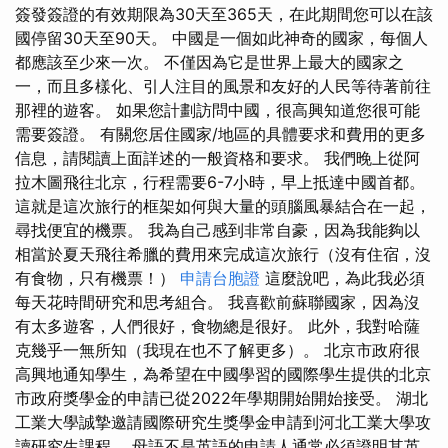
簽發簽證的有效期限為30天至365天，在此期間您可以在該
國停留30天至90天。 中國是一個如此神奇的國家，每個人
都應該至少來一次。 不僅因為它是世界上最大的國家之
一，而且多樣化、引人注目的風景和友好的人民等待著前往
那裡的遊客。 如果您計劃訪問中國，很高興知道您很可能
需要簽證。 有關您居住國家/地區的具體要求和費用的更多
信息，請閱讀上面詳述的一般資格和要求。 我們晚上從阿
拉木圖飛往北京，行程需要6-7小時，早上抵達中國首都。
這就是這次旅行的框架如何與大量的頭腦風暴結合在一起，
尋找便宜的機票。 我為自己感到非常自豪，因為我能夠以
相當於夏天飛往希臘的費用來完成這次旅行（沒有住宿，沒
有食物，只有機票！）
申請台胞證
這麼說吧，為此我必須
每天花時間研究和思考組合。 我喜歡前蘇聯國家，因為沒
有太多遊客，人們很好，食物總是很好。 此外，我對哈薩
克幾乎一無所知（我現在也不了解更多）。 北京市政府很
高興地通知學生，為希望在中國學習的國際學生提供的北京
市政府獎學金的申請已從2022年學期開始開始接受。 湖北
工業大學誠摯邀請國際研究生獎學金申請到河北工業大學攻
讀研究生課程。 母語不是英語的申請人通常必須證明其英