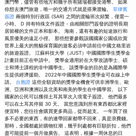
澳門幣，儘管有些地方和幾乎所有賭場都接受港幣。 如果
你想去澳門旅遊，唯一的交通方式就是搭乘渡輪。
菲律賓
簽證
兩個特別行政區 (SAR) 之間的渡輪班次頻繁，僅需一
小時。 D 持有特殊文件簽證 - 由相關部門簽發的證明長期
居留權的文件正本和影本。 海南，還有有趣的短途旅行和
風景優美的遠足小徑。 那些想要參觀該國國家公園或欣賞
世界上最大的熊貓保育園的遊客必須申請前往中國文格里岩
的旅遊簽證。 江蘇科技大學（JUST）中國國際學生獎學金
計畫目前正在申請中。 獎學金適用於在大學攻讀學士、碩
士和博士課程的非中國學生。 該獎學金的目的是為國際學
生提供經濟援助。 2022年中國國際學生獎學金可在線上申
請。
台胞證
這些全額資助的獎學金機會可供非洲學生、歐
洲、亞洲和澳洲以及北美和南美的學生在中國學習。 以下
國家的公民可以獲得土耳其單次入境電子簽證。 他們最多
可以在土耳其停留 30 天。 當您意識到所有東西都比家裡
便宜時，您往往會購買更多商品，從而超支。 一年買了很
多不必要的東西，有的連帶回家都帶不回來，真是浪費錢。
那時，全國都處於購物狂潮，幾乎到處都有巨額折扣，他們
盡可能提前一個月做廣告。 這表明，根據一周休息的日