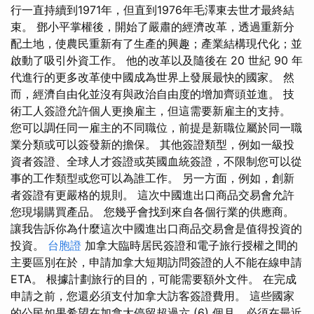
行一直持續到1971年，但直到1976年毛澤東去世才最終結
束。 鄧小平掌權後，開始了嚴肅的經濟改革，透過重新分
配土地，使農民重新有了生產的興趣；產業結構現代化；並
啟動了吸引外資工作。 他的改革以及隨後在 20 世紀 90 年
代進行的更多改革使中國成為世界上發展最快的國家。 然
而，經濟自由化並沒有與政治自由度的增加齊頭並進。 技
術工人簽證允許個人更換雇主，但這需要新雇主的支持。
您可以調任同一雇主的不同職位，前提是新職位屬於同一職
業分類或可以簽發新的擔保。 其他簽證類型，例如一級投
資者簽證、全球人才簽證或英國血統簽證，不限制您可以從
事的工作類型或您可以為誰工作。 另一方面，例如，創新
者簽證有更嚴格的規則。 這次中國進出口商品交易會允許
您現場購買產品。 您幾乎會找到來自各個行業的供應商。
讓我告訴你為什麼這次中國進出口商品交易會是值得投資的
投資。
台胞證
加拿大臨時居民簽證和電子旅行授權之間的
主要區別在於，申請加拿大短期訪問簽證的人不能在線申請
ETA。 根據計劃旅行的目的，可能需要額外文件。 在完成
申請之前，您還必須支付加拿大訪客簽證費用。 這些國家
的公民如果希望在加拿大停留超過六 (6) 個月，必須在最近