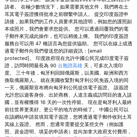
請者。 在極少數情況下，如果需要其他文件，我們將在土
耳其電子簽證獲得批准之前聯繫申請人。 提交印度簽證申
請後，如果我們的工作人員要求其他證明，例如您的護照副
本或照片，我們會要求您提供。 您可以透過回覆我們的電
子郵件來完成此操作，也可以稍後上傳。 我們的印度簽證
服務台可以用 47 種語言為您提供協助。 您可以在線上或透
過電子郵件向我們發送您的詳細資訊：[email
protected]。 印度政府現在允許中國公民完成印度電子簽
證，訪問時間最長為 90
台胞證高雄
天，可多次入境印
度。 三十年後，匈牙利回歸俄羅斯，以美國、歐洲和西方
換取俄羅斯人。 就在美國收緊對匈牙利公民免簽入境的同
一天，俄羅斯宣布將向匈牙利公民提供電子簽證。 該簽證
允許您以遊客身份、出於商務、人道主義或訪問目的進入該
國，並有權獲得 16 天的一次性停留。 現在是匈牙利人最終
前往世界更美好、更公平的地方的時候了。 中國公民可以
在該網站申請並填寫電子簽證，您將透過電子郵件收到土耳
其線上簽證。 然而，您通常需要提交某些文件（例如護
照、資金證明、填妥的申請表）並向加拿大政府支付費用，