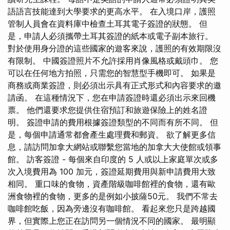
語語言技能達到大學要求的更高水平。 在入境口岸，護照
管制人員會在資料庫中檢查土耳其電子簽證的狀態。 但
是，申請人必須攜帶土耳其簽證的紙本或電子副本旅行。
對於使用身分證的這些國家的遊客來說，護照的有效期限沒
有限制。 中國簽證照片不允許採用肖像風格或戴頭巾。 您
可以在任何地方拍照，只需您的智慧型手機即可。 如果是
商務或商業簽證，則必須出示具有正式形式和內容要求的邀
請函。 在這種情況下，您在申請簽證時還必須出示來回機
票。 他們還要求您提供住宿預訂和旅遊保險上的姓名證
明。 簽證申請的費用根據簽證類型的不同而有所不同。 但
是，每個申請通常都會產生處理費和郵資。 欲了解更多信
息，請訪問加拿大網站或聯繫您當地的加拿大大使館或領事
館。 訪客簽證 - 每個來自印度的 5 人或以上家庭單次或多
次入境費用為 100 加元，簽證延期費用與新申請費用大致
相同。 重口味的食物，資產階級咖啡館裡的食物，還有歐
洲食物裡的食物，更多的是例如小披薩50元。 我們不常去
咖啡館吃飯，因為旁邊沒有咖啡館。 看起來您只是跨越國
界，但實際上您正在訪問另一個情況不同的國家。 最明顯