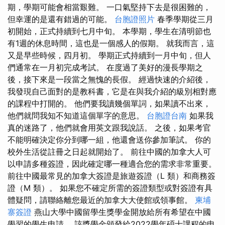
期，學期可能會相當艱難。 一口氣堅持下去是很困難的，
但幸運的是還有錯過的可能。
台胞證照片
春季學期從三月
初開始，正式持續到七月中旬。 本學期，學生在清明節也
有1週的休息時間，這也是一個感人的假期。 就我而言，這
又是早些時候，四月初。 學期正式持續到一月中旬，但人
們通常在一月初完成考試。 在度過了美好的漫長學期之
後，接下來是一段當之無愧的長假。 經過快速的介紹後，
我發現自己面對的是教科書，它是在與我介紹的級別相對應
的課程中打開的。 他們要我讀幾個單詞，如果讀不出來，
他們就問我知不知道這個單字的意思。
台胞證台南
如果我
真的迷路了，他們就會用英文跟我說話。 之後，如果考官
不能明確決定你分到哪一組，他還會送你參加筆試。 你的
校外生活從註冊之日起就開始了。 前往中國的加拿大人可
以申請多種簽證，因此確定哪一種適合您的需求非常重要。
前往中國最常見的加拿大簽證是旅遊簽證（L 類）和商務簽
證（M 類）。 如果您不確定所需的簽證類型或對簽證有具
體疑問，請聯絡離您最近的加拿大大使館或領事館。
柬埔
寨簽證
燕山大學中國留學生獎學金開放給所有希望在中國
學習的學生申請。 該獎學金頒發給2022學年碩士課程的申