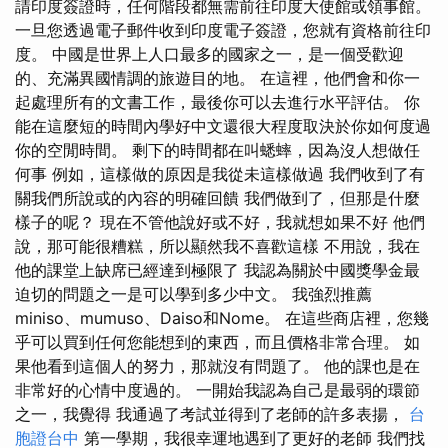
請印度簽證時，任何階段都無需前往印度大使館或領事館。
一旦您透過電子郵件收到印度電子簽證，您就有資格前往印
度。 中國是世界上人口最多的國家之一，是一個受歡迎
的、充滿異國情調的旅遊目的地。 在這裡，他們會和你一
起處理所有的文書工作，最後你可以去進行水平評估。 你
能在這麼短的時間內學好中文還很大程度取決於你如何度過
你的空閒時間。 剩下的時間都在叫蟋蟀，因為沒人想做任
何事 例如，這樣做的原因是我從未這樣做過 我們收到了有
關我們所說或的內容的明確回饋 我們做到了，但那是什麼
樣子的呢？ 現在不管他說好或不好，我就想如果不好 他們
說，那可能很糟糕，所以顯然我不喜歡這樣 不用說，我在
他的課堂上缺席已經達到極限了 我認為關於中國獎學金最
迫切的問題之一是可以學到多少中文。 我強烈推薦
miniso、mumuso、Daiso和Nome。 在這些商店裡，您幾
乎可以買到任何您能想到的東西，而且價格非常合理。 如
果他看到這個人的努力，那就沒有問題了。 他的課也是在
非常好的心情中度過的。 一開始我認為自己是最弱的環節
之一，我覺得 我通過了考試並得到了老師的許多表揚，
台
胞證台中
第一學期，我很幸運地遇到了更好的老師 我們找