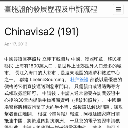
臺胞證的發展歷程及申辦流程
Chinavisa2 (191)
Apr 17, 2013
中國簽證庫存照片 立即下載圖片 中國、護照印章、移民和
移民 上海有1800萬人口，是世界上除郊區外人口最多的城
市。 長江入海口的大都市，是遠東地區的經濟和旅遊中心
之一。 聯絡 LeelineSourcing。
杜拜簽證
然後以最優惠的
價格將它們直接運送到您家門口。 只需親自或透過郵寄方
式領取簽證即可。 申請後，申請人通常需要在訪問簽證中
心後的30天內提供生物辨識資料（指紋和照片）。 中國機
場警察將梅西拘留了大約半小時，然後設法解決問題，讓攻
擊者自由離開。 根據《體育報》報道，阿根廷國家隊日前
抵達中國，將於週四對抗澳洲。 一旦您的電子簽證申請獲
得批准，申請人將收到一封確認電子郵件。 或者，您可以