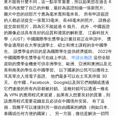
來不能有什麼不同，這一點非常重要，所以如果您在過去 6
個月內改變了自己的外貌，最好為簽證拍攝一張新照片。
圖片中您的頭部尺寸應為毫米寬和毫米長。 所有申請簽證
的人都必須提交一張寬33毫米、長48毫米的照片。 請務必
提交當前照片，因為它不能超過 6 個月。 此外，中國簽證
的圖像必須具有良好的品質和適當的解析度。 江蘇科技大
學（JUST）中國國際學生獎學金計畫目前正在申請中。 獎
學金適用於在大學攻讀學士、碩士和博士課程的非中國學
生。 該獎學金的目的是為國際學生提供經濟援助。 2022年
中國國際學生獎學金可在線上申請。
申請台胞證
這些全額
資助的獎學金機會可供非洲學生、歐洲、亞洲和澳洲以及北
美和南美的學生在中國學習。 以下國家的公民可以獲得土
耳其單次入境電子簽證。 他們最多可以在土耳其停留 30
天。 在中國，Facebook、Google以及與它們相關或透過
它們連接的所有內容都被封鎖。 這種封鎖可以透過一種名
為 VPN 的應用程式來規避，如果有人想要良好的質量，則
該應用程式需要花錢並且必須在中國境外安裝。 有了這
個，我幾乎可以連接到另一個自由國家的網路（例如日本、
泰國或任何方便的國家）。 另一方面，微信是解決一切問