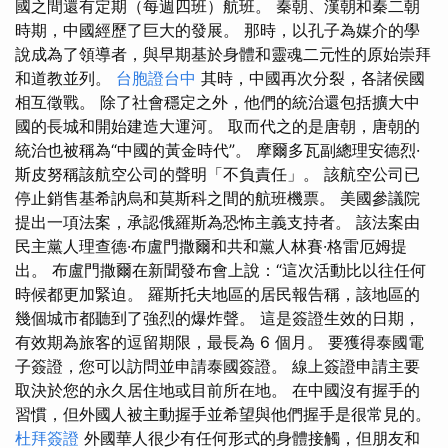
國之間還有定期（每週四班）航班。 秦朝、漢朝和秦二朝
時期，中國經歷了巨大的發展。 那時，以孔子為媒介的學
說成為了領導者，與早期基於身體和靈魂二元性的原始崇拜
和道教並列。
台胞證台中
其時，中國再次分裂，各諸侯國
相互徵戰。 除了社會穩定之外，他們的統治還包括擴大中
國的長城和開始建造大運河。 取而代之的是唐朝，唐朝的
統治也被稱為“中國的黃金時代”。 摩爾多瓦副總理安德烈·
斯皮努稱該航空公司的聲明「不負責任」。 該航空公司已
停止銷售基希訥烏和莫斯科之間的航班​​機票。 美國參議院
提出一項法案，承認俄羅斯為恐怖主義支持者。 該法案由
民主黨人理查德·布盧門撒爾和共和黨人林賽·格雷厄姆提
出。 布盧門撒爾在新聞發布會上說：“這次活動比以往任何
時候都更加緊迫。 羅斯托夫地區的居民報告稱，該地區的
幾個城市都聽到了強烈的爆炸聲。 這是簽證生效的日期，
有效期為旅客的逗留期限，最長為 6 個月。 要獲得泰國電
子簽證，您可以訪問並申請泰國簽證。 線上簽證申請主要
取決於您的永久居住地或目前所在地。 在中國沒有握手的
習慣，但外國人被主動握手並希望與他們握手是很常見的。
杜拜簽證
外國華人很少有任何形式的身體接觸，但朋友和