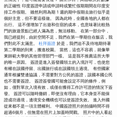
的正確性 印度簽證申請或申請時或繁忙假期期間在印度安
排工作假期。 雖然利用為期 1 週的期中假期去旅行似乎是
個好主意，但不要這樣做。 因為此時，全國各地的人都在
出行。 這不僅增加了出遊和住宿的成本，也意味著比較熱
門的旅遊景點已經人滿為患，無法移動。 在第一部分中，
我已經提到，由於空間不足，我們在第一學期住在飯店，我
們對此不太滿意。
杜拜簽證
於是，我們迫不及待地期待著
第二學期的到來，搬進校園。 當然，這也不容易，就像華
東師範大學的其他管理部門一樣。 這是我不推薦這所大學
的唯一原因。 簽證是進入簽發國領土的入境許可，也使您
有權在該國停留、出國旅行或在該國領土過境。 有些國家
通常根據雙邊協議，不需要對方公民的簽證，該國本國公民
也不需要簽證。 簽證簽發國可能會設定不同的條件，例
如，僅對單次入境有效，或僅在獲得工作許可證的情況下簽
發。 簽證可以隨時撤銷，即使沒有理由，它本身並不能保
證成功過境，邊境安全機構也可以使簽證失效。 進入外國
從來都不是一項主體權利。 中國簽證照片的拍攝時間不得
超過6個月，但無需在照片上加蓋時間戳。 照片中的人看起