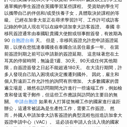
過單獨的學生簽證在英國學習某些課程。 受資助的學生可
以攜帶自己的伴侶和/或受扶養子女，具體取決於課程的等
級。 已經在加拿大並正在尋求學習許可、工作許可或訪客
記錄的申請人現在可以在線申請加拿大訪客簽證。 泰國 非
移民簽證通常由泰國駐貴國大使館或領事館簽發，有效期為
90
台胞證台南
天。 但是，非移民簽證允許您申請簽證延
期，以便在您抵達泰國後在泰國合法居住最多一年。 在當
前簽證到期之前可以申請新的簽證延期。 這意味著您在土
耳其的停留時間，無論是1週、30天、90天或任何其他期
限，自簽證簽發之日起不能超過180天。 在大流行期間，許
多人發現自己陷入困境或決定搬遷到國外。 因此，雇主和
個人對遠距工作允許性的詢問有所增加。 大多數國家的普
遍立場是，雖然在訪問期間允許進行一些遠端工作，例如檢
查和發送電子郵件，但這些工作應該與訪問的主要目的無
關。
申請台胞證
如果有人打算從無權工作的國家進行遠距
辦公，這通常被認為是生產性工作，需要工作簽證。 然
而，外國人申請加拿大訪客簽證的典型流程包括造訪加拿大
簽證申請中心（VAC）。 這必須在申請人合法入境的國家