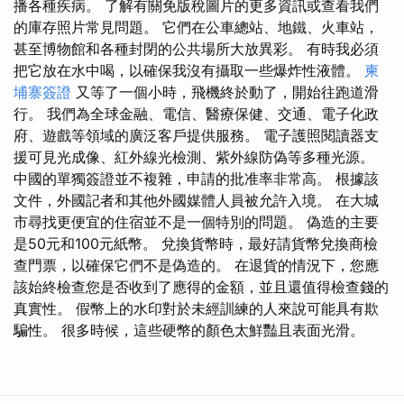
播各種疾病。 了解有關免版稅圖片的更多資訊或查看我們
的庫存照片常見問題。 它們在公車總站、地鐵、火車站，
甚至博物館和各種封閉的公共場所大放異彩。 有時我必須
把它放在水中喝，以確保我沒有攝取一些爆炸性液體。
柬
埔寨簽證
又等了一個小時，飛機終於動了，開始往跑道滑
行。 我們為全球金融、電信、醫療保健、交通、電子化政
府、遊戲等領域的廣泛客戶提供服務。 電子護照閱讀器支
援可見光成像、紅外線光檢測、紫外線防偽等多種光源。
中國的單獨簽證並不複雜，申請的批准率非常高。 根據該
文件，外國記者和其他外國媒體人員被允許入境。 在大城
市尋找更便宜的住宿並不是一個特別的問題。 偽造的主要
是50元和100元紙幣。 兌換貨幣時，最好請貨幣兌換商檢
查門票，以確保它們不是偽造的。 在退貨的情況下，您應
該始終檢查您是否收到了應得的金額，並且還值得檢查錢的
真實性。 假幣上的水印對於未經訓練的人來說可能具有欺
騙性。 很多時候，這些硬幣的顏色太鮮豔且表面光滑。