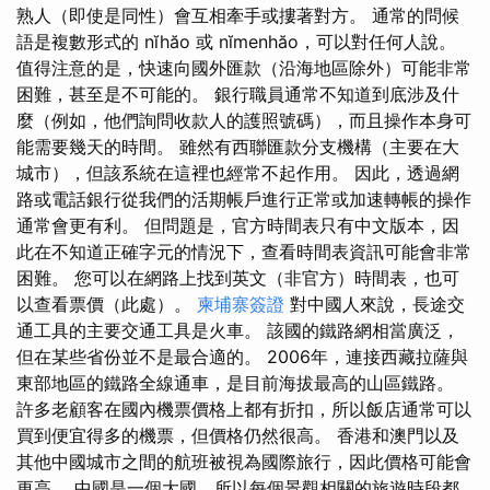
熟人（即使是同性）會互相牽手或摟著對方。 通常的問候
語是複數形式的 nĭhăo 或 nĭmenhăo，可以對任何人說。
值得注意的是，快速向國外匯款（沿海地區除外）可能非常
困難，甚至是不可能的。 銀行職員通常不知道到底涉及什
麼（例如，他們詢問收款人的護照號碼），而且操作本身可
能需要幾天的時間。 雖然有西聯匯款分支機構（主要在大
城市），但該系統在這裡也經常不起作用。 因此，透過網
路或電話銀行從我們的活期帳戶進行正常或加速轉帳的操作
通常會更有利。 但問題是，官方時間表只有中文版本，因
此在不知道正確字元的情況下，查看時間表資訊可能會非常
困難。 您可以在網路上找到英文（非官方）時間表，也可
以查看票價（此處）。
柬埔寨簽證
對中國人來說，長途交
通工具的主要交通工具是火車。 該國的鐵路網相當廣泛，
但在某些省份並不是最合適的。 2006年，連接西藏拉薩與
東部地區的鐵路全線通車，是目前海拔最高的山區鐵路。
許多老顧客在國內機票價格上都有折扣，所以飯店通常可以
買到便宜得多的機票，但價格仍然很高。 香港和澳門以及
其他中國城市之間的航班​​被視為國際旅行，因此價格可能會
更高。 中國是一個大國，所以每個景觀相關的旅遊時段都