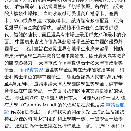
殺。 在赫爾宗，佔領當局整個「領導階層」所在的上訴法
院大樓發生爆炸。 自助收銀機可受理商店禮品卡、會員
卡、Visa或萬事達卡或銀聯卡。 該終端有多種配置，可滿
足幾乎所有企業的需求。 該硬體不僅為任何企業提供現
代、複雜的連接，而且還具有市場上最用戶友好和最小的介
面。 中國廣東省政府很高興頒發獎學金給在中國的優秀外
國學生。 此計畫旨在鼓勵世界各地學生來廣東留學，推動
廣東來華留學生高等教育管理事業發展，提升廣東高等教育
的國際影響力。 天津市政府每年提供若干名天津市政府獎
學金。
菲律賓簽證
這些獎學金面向在天津省攻讀本科、碩
士和博士學位的非中國學生。 獎勵金額為人民幣2萬元/年
至4萬元/年。 邀請申請天津大學國際學生獎學金，供非華
裔學生在中國學習。 一方面與我們的隊友交談是很好的做
法。 學生約70% 是韓國人或日本人，可能只有你一個人 也
有大學（Campus Mundi 的代價就是在家也活躍
申請台胞
證
你必須是學生），此時我真的開始享受 上海的生活讓我
待在家裡的時間少了很多 和上學期一樣，一邊學習一邊學
習。 這就是為什麼建議在旅行時戴上耳塞。 北韓平壤和中