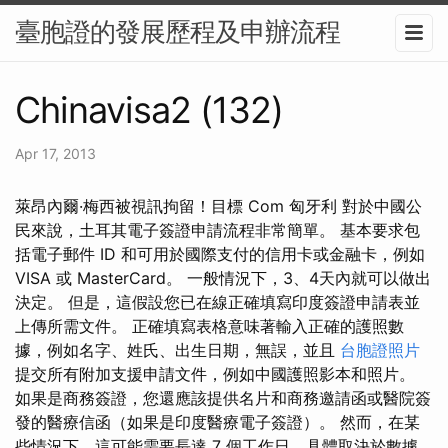
臺胞證的發展歷程及申辦流程
Chinavisa2 (132)
Apr 17, 2013
萊昂內爾·梅西被視訊拘留！目標 Com 匈牙利 對於中國公
民來說，土耳其電子簽證申請流程非常簡單。 基本要求包
括電子郵件 ID 和可用於國際支付的信用卡或金融卡，例如
VISA 或 MasterCard。 一般情況下，3、4天內就可以做出
決定。 但是，這假設您已在線正確填寫印度簽證申請表並
上傳所需文件。 正確填寫表格意味著輸入正確的護照數
據，例如名字、姓氏、出生日期，無誤，並且
台胞證照片
提交所有附加支援申請文件，例如中國護照影本和照片。
如果是商務簽證，您還應該提供名片和商務邀請函或醫院簽
發的醫療信函（如果是印度醫療電子簽證）。 然而，在某
些情況下，這可能需要長達 7 個工作日，具體取決於數據