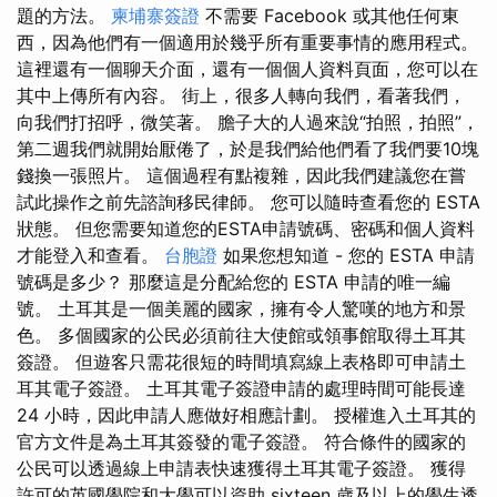
題的方法。
柬埔寨簽證
不需要 Facebook 或其他任何東
西，因為他們有一個適用於幾乎所有重要事情的應用程式。
這裡還有一個聊天介面，還有一個個人資料頁面，您可以在
其中上傳所有內容。 街上，很多人轉向我們，看著我們，
向我們打招呼，微笑著。 膽子大的人過來說“拍照，拍照”，
第二週我們就開始厭倦了，於是我們給他們看了我們要10塊
錢換一張照片。 這個過程有點複雜，因此我們建議您在嘗
試此操作之前先諮詢移民律師。 您可以隨時查看您的 ESTA
狀態。 但您需要知道您的ESTA申請號碼、密碼和個人資料
才能登入和查看。
台胞證
如果您想知道 - 您的 ESTA 申請
號碼是多少？ 那麼這是分配給您的 ESTA 申請的唯一編
號。 土耳其是一個美麗的國家，擁有令人驚嘆的地方和景
色。 多個國家的公民必須前往大使館或領事館取得土耳其
簽證。 但遊客只需花很短的時間填寫線上表格即可申請土
耳其電子簽證。 土耳其電子簽證申請的處理時間可能長達
24 小時，因此申請人應做好相應計劃。 授權進入土耳其的
官方文件是為土耳其簽發的電子簽證。 符合條件的國家的
公民可以透過線上申請表快速獲得土耳其電子簽證。 獲得
許可的英國學院和大學可以資助 sixteen 歲及以上的學生透