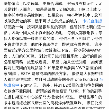
法想像這可以更簡單、更符合邏輯。 燈光具有指示性，尤
其是對行人而言。 如果是綠燈，2 輛汽車、1 輛巴士或 5
輛摩托車很容易撞到你。 如果您有一輛小型摩托車，您可
以做您想做的事，幾乎可以去您想去的地方。
卡式台胞證
順便說一句，按喇叭是很常見的事情，儘管我不太明白這一
點，因為中國人並不真正關心彼此。 每個人都按喇叭，每
個人都像以前一樣走同樣的路。 他們不會互相關注，他們
不會走得更遠，他們不會讓你走，即使你有優先權。 這座
面積近2平方公里的城市位於湘江下游。 長沙是湖南省省
會，人口約800萬。 對於電子旅行授權系統，旅行的目的
必須是商務、旅遊或過境。 那麼，如果您想知道 – 如何獲
得前往美國的過境簽證？ 如果您來自參與 VWP 計畫的國
家/地區，ESTA 是最簡單的解決方案。 優點是大多數申請
人都能獲得批准，並且可以訪問美國長達 one hundred
台
胞證台中
eighty 天。 另外，持B1 B2美國簽證前往美國的
次數也不受限制。 所謂的首席檢察官「LNR」和他的副手
在盧甘斯克市中心的部門大樓爆炸中喪生。 所發生事件的
版本包括總檢察長辦公室的簡易爆炸裝置爆炸。 擔任公投
委員會主席的佔領當局副局長和他的妻子在別爾江斯克被謀