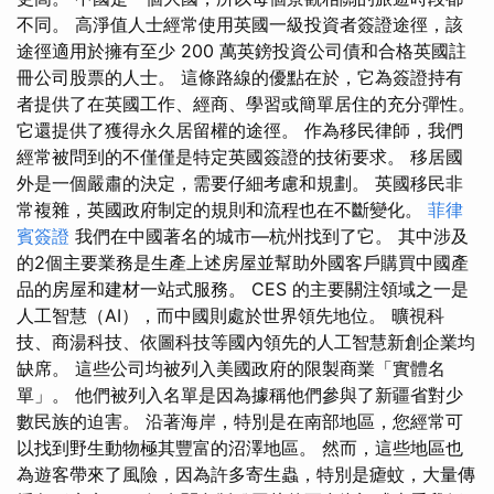
不同。 高淨值人士經常使用英國一級投資者簽證途徑，該
途徑適用於擁有至少 200 萬英鎊投資公司債和合格英國註
冊公司股票的人士。 這條路線的優點在於，它為簽證持有
者提供了在英國工作、經商、學習或簡單居住的充分彈性。
它還提供了獲得永久居留權的途徑。 作為移民律師，我們
經常被問到的不僅僅是特定英國簽證的技術要求。 移居國
外是一個嚴肅的決定，需要仔細考慮和規劃。 英國移民非
常複雜，英國政府制定的規則和流程也在不斷變化。
菲律
賓簽證
我們在中國著名的城市—杭州找到了它。 其中涉及
的2個主要業務是生產上述房屋並幫助外國客戶購買中國產
品的房屋和建材一站式服務。 CES 的主要關注領域之一是
人工智慧（AI），而中國則處於世界領先地位。 曠視科
技、商湯科技、依圖科技等國內領先的人工智慧新創企業均
缺席。 這些公司均被列入美國政府的限製商業「實體名
單」。 他們被列入名單是因為據稱他們參與了新疆省對少
數民族的迫害。 沿著海岸，特別是在南部地區，您經常可
以找到野生動物極其豐富的沼澤地區。 然而，這些地區也
為遊客帶來了風險，因為許多寄生蟲，特別是瘧蚊，大量傳